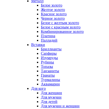
Металл
Белое золото
Желтое золото
Красное золото
Черное золото
Белое с желтым золото
Белое с красным золото
Комбинированное золото
Платина
Палладий
Вставки
Бриллианты
Сапфиры
Изумруды
Рубины
Топазы
Танзаниты
Гранаты
Турмалины
Аквамарин
Для кого
Для женщин
Для мужчин
Для детей
Для мужчин и женщин