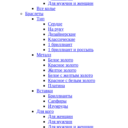
Для мужчин и женщин
Все колье
Браслеты
Тип
Сердце
На руку
Дизайнерские
Классические
1 бриллиант
1 бриллиант и россыпь
Металл
Белое золото
Красное золото
Желтое золото
Белое с желтым золото
Красное с белым золото
Платина
Вставки
Бриллианты
Сапфиры
Изумруды
Для кого
Для женщин
Для мужчин
Для мужчин и женщин