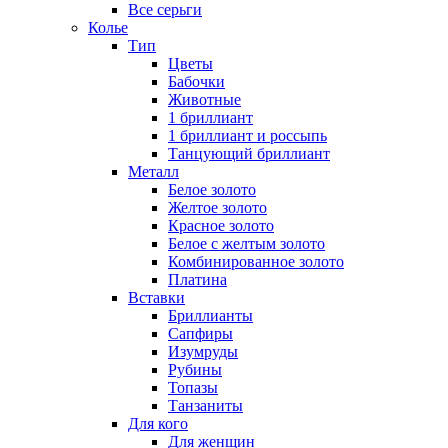
Все серьги
Колье
Тип
Цветы
Бабочки
Животные
1 бриллиант
1 бриллиант и россыпь
Танцующий бриллиант
Металл
Белое золото
Желтое золото
Красное золото
Белое с желтым золото
Комбинированное золото
Платина
Вставки
Бриллианты
Сапфиры
Изумруды
Рубины
Топазы
Танзаниты
Для кого
Для женщин