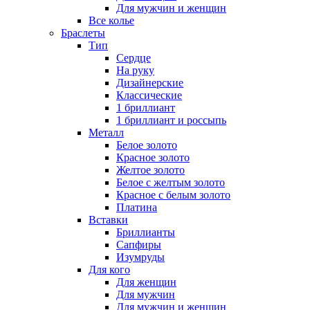
Для мужчин и женщин
Все колье
Браслеты
Тип
Сердце
На руку
Дизайнерские
Классические
1 бриллиант
1 бриллиант и россыпь
Металл
Белое золото
Красное золото
Желтое золото
Белое с желтым золото
Красное с белым золото
Платина
Вставки
Бриллианты
Сапфиры
Изумруды
Для кого
Для женщин
Для мужчин
Для мужчин и женщин