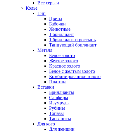
Все серьги
Колье
Тип
Цветы
Бабочки
Животные
1 бриллиант
1 бриллиант и россыпь
Танцующий бриллиант
Металл
Белое золото
Желтое золото
Красное золото
Белое с желтым золото
Комбинированное золото
Платина
Вставки
Бриллианты
Сапфиры
Изумруды
Рубины
Топазы
Танзаниты
Для кого
Для женщин