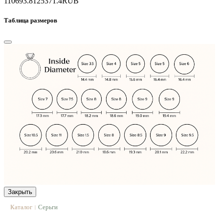
110693.8
125371.4
RUB
Таблица размеров
Закрыть
Каталог
Серьги
|