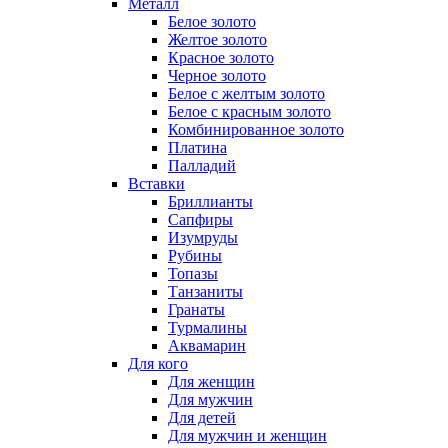
Металл
Белое золото
Желтое золото
Красное золото
Черное золото
Белое с желтым золото
Белое с красным золото
Комбинированное золото
Платина
Палладий
Вставки
Бриллианты
Сапфиры
Изумруды
Рубины
Топазы
Танзаниты
Гранаты
Турмалины
Аквамарин
Для кого
Для женщин
Для мужчин
Для детей
Для мужчин и женщин