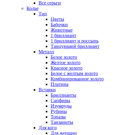
Все серьги
Колье
Тип
Цветы
Бабочки
Животные
1 бриллиант
1 бриллиант и россыпь
Танцующий бриллиант
Металл
Белое золото
Желтое золото
Красное золото
Белое с желтым золото
Комбинированное золото
Платина
Вставки
Бриллианты
Сапфиры
Изумруды
Рубины
Топазы
Танзаниты
Для кого
Для женщин