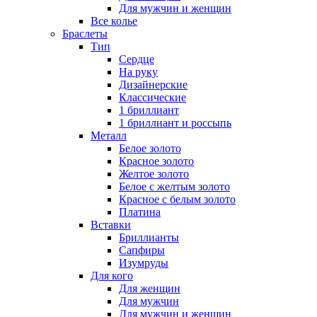
Для мужчин и женщин
Все колье
Браслеты
Тип
Сердце
На руку
Дизайнерские
Классические
1 бриллиант
1 бриллиант и россыпь
Металл
Белое золото
Красное золото
Желтое золото
Белое с желтым золото
Красное с белым золото
Платина
Вставки
Бриллианты
Сапфиры
Изумруды
Для кого
Для женщин
Для мужчин
Для мужчин и женщин