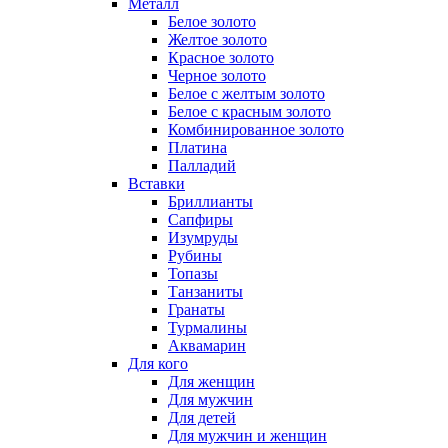
Металл
Белое золото
Желтое золото
Красное золото
Черное золото
Белое с желтым золото
Белое с красным золото
Комбинированное золото
Платина
Палладий
Вставки
Бриллианты
Сапфиры
Изумруды
Рубины
Топазы
Танзаниты
Гранаты
Турмалины
Аквамарин
Для кого
Для женщин
Для мужчин
Для детей
Для мужчин и женщин