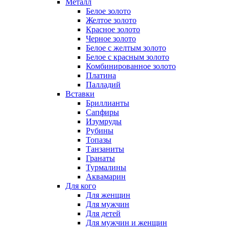
Металл
Белое золото
Желтое золото
Красное золото
Черное золото
Белое с желтым золото
Белое с красным золото
Комбинированное золото
Платина
Палладий
Вставки
Бриллианты
Сапфиры
Изумруды
Рубины
Топазы
Танзаниты
Гранаты
Турмалины
Аквамарин
Для кого
Для женщин
Для мужчин
Для детей
Для мужчин и женщин