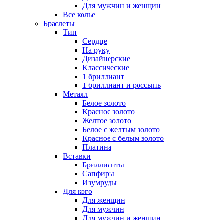
Для мужчин и женщин
Все колье
Браслеты
Тип
Сердце
На руку
Дизайнерские
Классические
1 бриллиант
1 бриллиант и россыпь
Металл
Белое золото
Красное золото
Желтое золото
Белое с желтым золото
Красное с белым золото
Платина
Вставки
Бриллианты
Сапфиры
Изумруды
Для кого
Для женщин
Для мужчин
Для мужчин и женщин