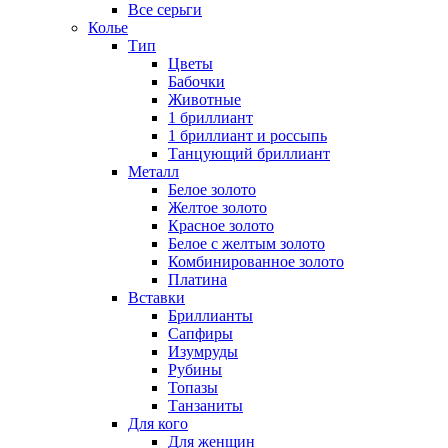
Все серьги
Колье
Тип
Цветы
Бабочки
Животные
1 бриллиант
1 бриллиант и россыпь
Танцующий бриллиант
Металл
Белое золото
Желтое золото
Красное золото
Белое с желтым золото
Комбинированное золото
Платина
Вставки
Бриллианты
Сапфиры
Изумруды
Рубины
Топазы
Танзаниты
Для кого
Для женщин