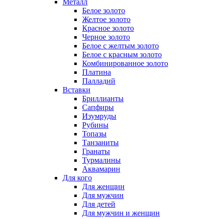
Металл
Белое золото
Желтое золото
Красное золото
Черное золото
Белое с желтым золото
Белое с красным золото
Комбинированное золото
Платина
Палладий
Вставки
Бриллианты
Сапфиры
Изумруды
Рубины
Топазы
Танзаниты
Гранаты
Турмалины
Аквамарин
Для кого
Для женщин
Для мужчин
Для детей
Для мужчин и женщин