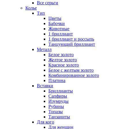
Все серьги
Колье
Тип
Цветы
Бабочки
Животные
1 бриллиант
1 бриллиант и россыпь
Танцующий бриллиант
Металл
Белое золото
Желтое золото
Красное золото
Белое с желтым золото
Комбинированное золото
Платина
Вставки
Бриллианты
Сапфиры
Изумруды
Рубины
Топазы
Танзаниты
Для кого
Для женщин