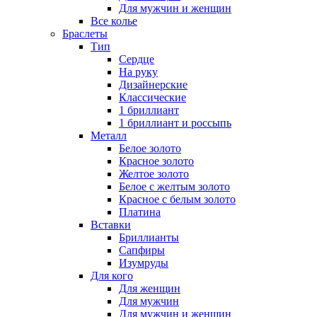
Для мужчин и женщин
Все колье
Браслеты
Тип
Сердце
На руку
Дизайнерские
Классические
1 бриллиант
1 бриллиант и россыпь
Металл
Белое золото
Красное золото
Желтое золото
Белое с желтым золото
Красное с белым золото
Платина
Вставки
Бриллианты
Сапфиры
Изумруды
Для кого
Для женщин
Для мужчин
Для мужчин и женщин