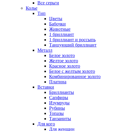
Все серьги
Колье
Тип
Цветы
Бабочки
Животные
1 бриллиант
1 бриллиант и россыпь
Танцующий бриллиант
Металл
Белое золото
Желтое золото
Красное золото
Белое с желтым золото
Комбинированное золото
Платина
Вставки
Бриллианты
Сапфиры
Изумруды
Рубины
Топазы
Танзаниты
Для кого
Для женщин