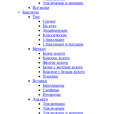
Для мужчин и женщин
Все колье
Браслеты
Тип
Сердце
На руку
Дизайнерские
Классические
1 бриллиант
1 бриллиант и россыпь
Металл
Белое золото
Красное золото
Желтое золото
Белое с желтым золото
Красное с белым золото
Платина
Вставки
Бриллианты
Сапфиры
Изумруды
Для кого
Для женщин
Для мужчин
Для мужчин и женщин