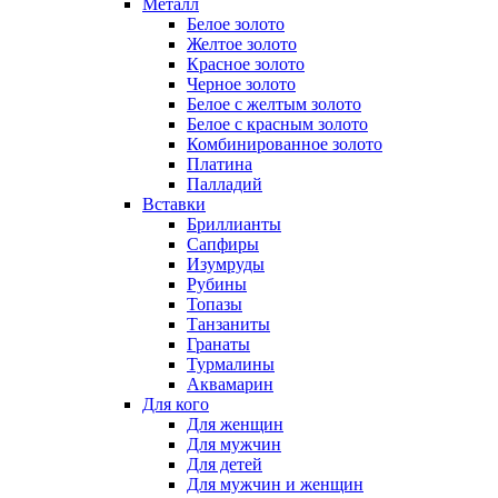
Металл
Белое золото
Желтое золото
Красное золото
Черное золото
Белое с желтым золото
Белое с красным золото
Комбинированное золото
Платина
Палладий
Вставки
Бриллианты
Сапфиры
Изумруды
Рубины
Топазы
Танзаниты
Гранаты
Турмалины
Аквамарин
Для кого
Для женщин
Для мужчин
Для детей
Для мужчин и женщин