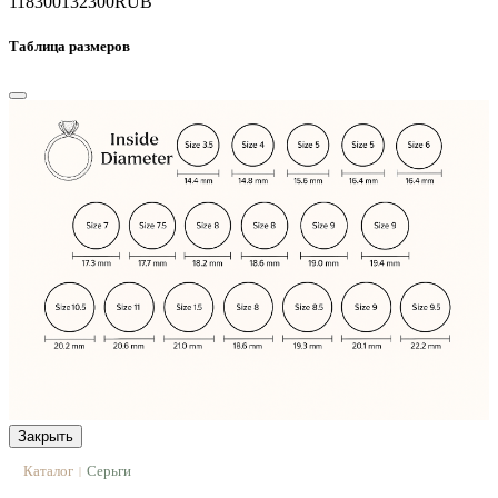
118300
132300
RUB
Таблица размеров
Закрыть
Каталог
Серьги
|