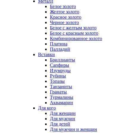
Металл
Белое золото
Желтое золото
Красное золото
Черное золото
Белое с желтым золото
Белое с красным золото
Комбинированное золото
Платина
Палладий
Вставки
Бриллианты
Сапфиры
Изумруды
Рубины
Топазы
Танзаниты
Гранаты
Турмалины
Аквамарин
Для кого
Для женщин
Для мужчин
Для детей
Для мужчин и женщин