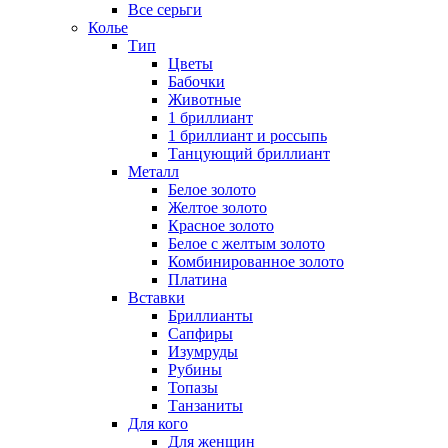
Все серьги
Колье
Тип
Цветы
Бабочки
Животные
1 бриллиант
1 бриллиант и россыпь
Танцующий бриллиант
Металл
Белое золото
Желтое золото
Красное золото
Белое с желтым золото
Комбинированное золото
Платина
Вставки
Бриллианты
Сапфиры
Изумруды
Рубины
Топазы
Танзаниты
Для кого
Для женщин