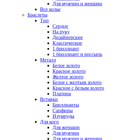
Для мужчин и женщин
Все колье
Браслеты
Тип
Сердце
На руку
Дизайнерские
Классические
1 бриллиант
1 бриллиант и россыпь
Металл
Белое золото
Красное золото
Желтое золото
Белое с желтым золото
Красное с белым золото
Платина
Вставки
Бриллианты
Сапфиры
Изумруды
Для кого
Для женщин
Для мужчин
Для мужчин и женщин