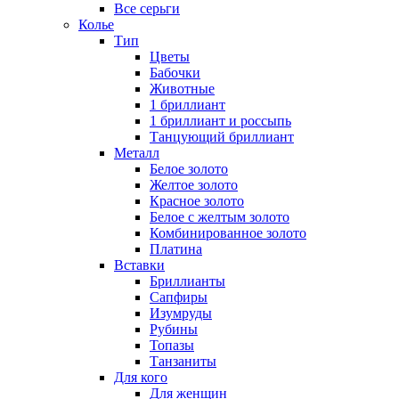
Все серьги
Колье
Тип
Цветы
Бабочки
Животные
1 бриллиант
1 бриллиант и россыпь
Танцующий бриллиант
Металл
Белое золото
Желтое золото
Красное золото
Белое с желтым золото
Комбинированное золото
Платина
Вставки
Бриллианты
Сапфиры
Изумруды
Рубины
Топазы
Танзаниты
Для кого
Для женщин