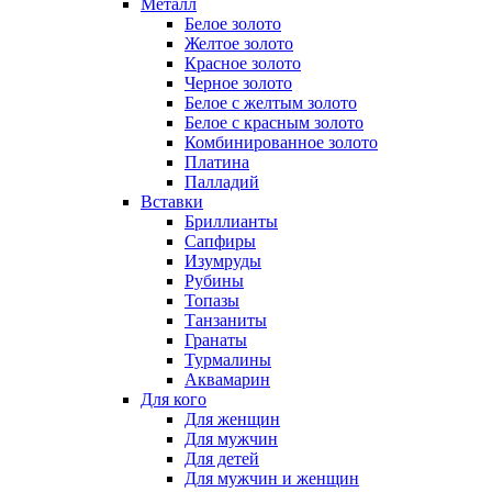
Металл
Белое золото
Желтое золото
Красное золото
Черное золото
Белое с желтым золото
Белое с красным золото
Комбинированное золото
Платина
Палладий
Вставки
Бриллианты
Сапфиры
Изумруды
Рубины
Топазы
Танзаниты
Гранаты
Турмалины
Аквамарин
Для кого
Для женщин
Для мужчин
Для детей
Для мужчин и женщин