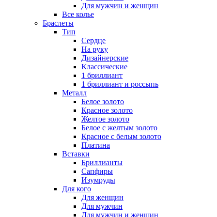
Для мужчин и женщин
Все колье
Браслеты
Тип
Сердце
На руку
Дизайнерские
Классические
1 бриллиант
1 бриллиант и россыпь
Металл
Белое золото
Красное золото
Желтое золото
Белое с желтым золото
Красное с белым золото
Платина
Вставки
Бриллианты
Сапфиры
Изумруды
Для кого
Для женщин
Для мужчин
Для мужчин и женщин