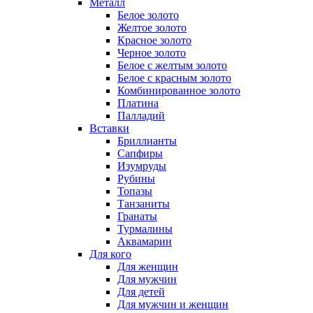
Металл
Белое золото
Желтое золото
Красное золото
Черное золото
Белое с желтым золото
Белое с красным золото
Комбинированное золото
Платина
Палладий
Вставки
Бриллианты
Сапфиры
Изумруды
Рубины
Топазы
Танзаниты
Гранаты
Турмалины
Аквамарин
Для кого
Для женщин
Для мужчин
Для детей
Для мужчин и женщин