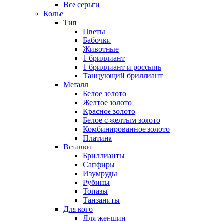
Все серьги
Колье
Тип
Цветы
Бабочки
Животные
1 бриллиант
1 бриллиант и россыпь
Танцующий бриллиант
Металл
Белое золото
Желтое золото
Красное золото
Белое с желтым золото
Комбинированное золото
Платина
Вставки
Бриллианты
Сапфиры
Изумруды
Рубины
Топазы
Танзаниты
Для кого
Для женщин