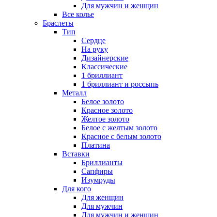
Для мужчин и женщин
Все колье
Браслеты
Тип
Сердце
На руку
Дизайнерские
Классические
1 бриллиант
1 бриллиант и россыпь
Металл
Белое золото
Красное золото
Желтое золото
Белое с желтым золото
Красное с белым золото
Платина
Вставки
Бриллианты
Сапфиры
Изумруды
Для кого
Для женщин
Для мужчин
Для мужчин и женщин