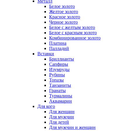
Металл
Белое золото
Желтое золото
Красное золото
Черное золото
Белое с желтым золото
Белое с красным золото
Комбинированное золото
Платина
Палладий
Вставки
Бриллианты
Сапфиры
Изумруды
Рубины
Топазы
Танзаниты
Гранаты
Турмалины
Аквамарин
Для кого
Для женщин
Для мужчин
Для детей
Для мужчин и женщин