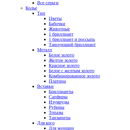
Все серьги
Колье
Тип
Цветы
Бабочки
Животные
1 бриллиант
1 бриллиант и россыпь
Танцующий бриллиант
Металл
Белое золото
Желтое золото
Красное золото
Белое с желтым золото
Комбинированное золото
Платина
Вставки
Бриллианты
Сапфиры
Изумруды
Рубины
Топазы
Танзаниты
Для кого
Для женщин