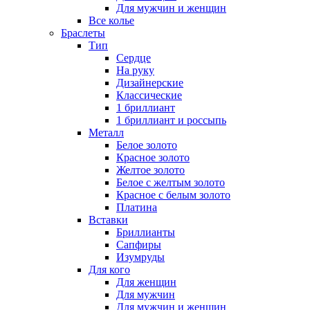
Для мужчин и женщин
Все колье
Браслеты
Тип
Сердце
На руку
Дизайнерские
Классические
1 бриллиант
1 бриллиант и россыпь
Металл
Белое золото
Красное золото
Желтое золото
Белое с желтым золото
Красное с белым золото
Платина
Вставки
Бриллианты
Сапфиры
Изумруды
Для кого
Для женщин
Для мужчин
Для мужчин и женщин