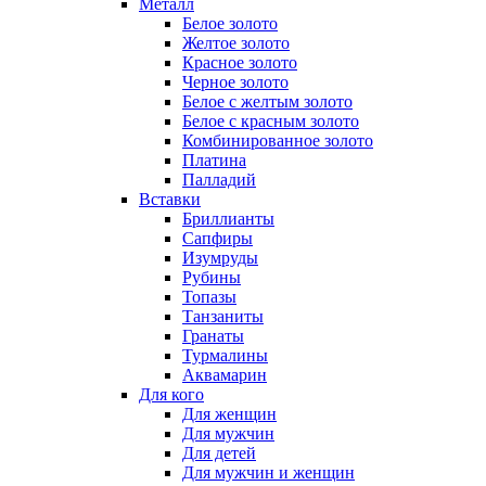
Металл
Белое золото
Желтое золото
Красное золото
Черное золото
Белое с желтым золото
Белое с красным золото
Комбинированное золото
Платина
Палладий
Вставки
Бриллианты
Сапфиры
Изумруды
Рубины
Топазы
Танзаниты
Гранаты
Турмалины
Аквамарин
Для кого
Для женщин
Для мужчин
Для детей
Для мужчин и женщин