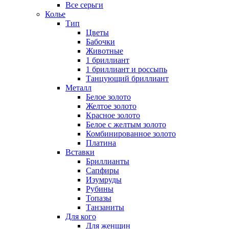
Все серьги
Колье
Тип
Цветы
Бабочки
Животные
1 бриллиант
1 бриллиант и россыпь
Танцующий бриллиант
Металл
Белое золото
Желтое золото
Красное золото
Белое с желтым золото
Комбинированное золото
Платина
Вставки
Бриллианты
Сапфиры
Изумруды
Рубины
Топазы
Танзаниты
Для кого
Для женщин