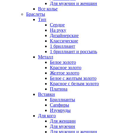
Для мужчин и женщин
Все колье
Браслеты
Тип
Сердце
На руку
Дизайнерские
Классические
1 бриллиант
1 бриллиант и россыпь
Металл
Белое золото
Красное золото
Желтое золото
Белое с желтым золото
Красное с белым золото
Платина
Вставки
Бриллианты
Сапфиры
Изумруды
Для кого
Для женщин
Для мужчин
Для мужчин и женщин