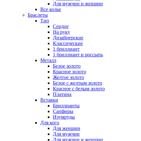
Для мужчин и женщин
Все колье
Браслеты
Тип
Сердце
На руку
Дизайнерские
Классические
1 бриллиант
1 бриллиант и россыпь
Металл
Белое золото
Красное золото
Желтое золото
Белое с желтым золото
Красное с белым золото
Платина
Вставки
Бриллианты
Сапфиры
Изумруды
Для кого
Для женщин
Для мужчин
Для мужчин и женщин