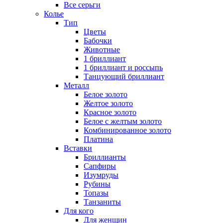
Все серьги
Колье
Тип
Цветы
Бабочки
Животные
1 бриллиант
1 бриллиант и россыпь
Танцующий бриллиант
Металл
Белое золото
Желтое золото
Красное золото
Белое с желтым золото
Комбинированное золото
Платина
Вставки
Бриллианты
Сапфиры
Изумруды
Рубины
Топазы
Танзаниты
Для кого
Для женщин