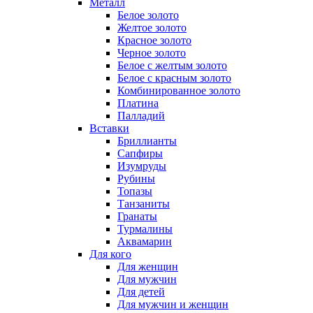
Металл
Белое золото
Желтое золото
Красное золото
Черное золото
Белое с желтым золото
Белое с красным золото
Комбинированное золото
Платина
Палладий
Вставки
Бриллианты
Сапфиры
Изумруды
Рубины
Топазы
Танзаниты
Гранаты
Турмалины
Аквамарин
Для кого
Для женщин
Для мужчин
Для детей
Для мужчин и женщин