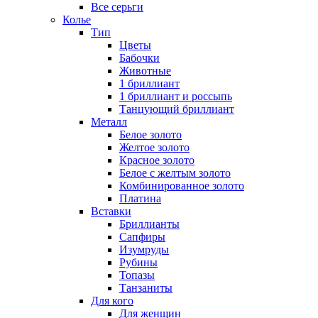
Все серьги
Колье
Тип
Цветы
Бабочки
Животные
1 бриллиант
1 бриллиант и россыпь
Танцующий бриллиант
Металл
Белое золото
Желтое золото
Красное золото
Белое с желтым золото
Комбинированное золото
Платина
Вставки
Бриллианты
Сапфиры
Изумруды
Рубины
Топазы
Танзаниты
Для кого
Для женщин