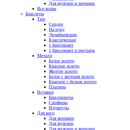
Для мужчин и женщин
Все колье
Браслеты
Тип
Сердце
На руку
Дизайнерские
Классические
1 бриллиант
1 бриллиант и россыпь
Металл
Белое золото
Красное золото
Желтое золото
Белое с желтым золото
Красное с белым золото
Платина
Вставки
Бриллианты
Сапфиры
Изумруды
Для кого
Для женщин
Для мужчин
Для мужчин и женщин