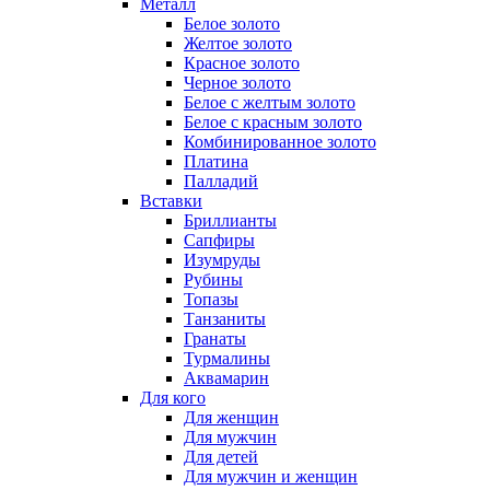
Металл
Белое золото
Желтое золото
Красное золото
Черное золото
Белое с желтым золото
Белое с красным золото
Комбинированное золото
Платина
Палладий
Вставки
Бриллианты
Сапфиры
Изумруды
Рубины
Топазы
Танзаниты
Гранаты
Турмалины
Аквамарин
Для кого
Для женщин
Для мужчин
Для детей
Для мужчин и женщин