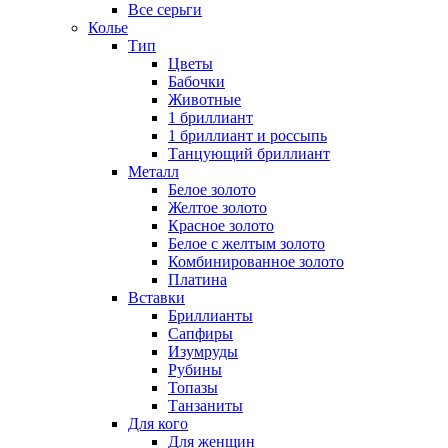
Все серьги
Колье
Тип
Цветы
Бабочки
Животные
1 бриллиант
1 бриллиант и россыпь
Танцующий бриллиант
Металл
Белое золото
Желтое золото
Красное золото
Белое с желтым золото
Комбинированное золото
Платина
Вставки
Бриллианты
Сапфиры
Изумруды
Рубины
Топазы
Танзаниты
Для кого
Для женщин