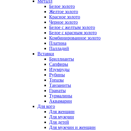
Металл
Белое золото
Желтое золото
Красное золото
Черное золото
Белое с желтым золото
Белое с красным золото
Комбинированное золото
Платина
Палладий
Вставки
Бриллианты
Сапфиры
Изумруды
Рубины
Топазы
Танзаниты
Гранаты
Турмалины
Аквамарин
Для кого
Для женщин
Для мужчин
Для детей
Для мужчин и женщин