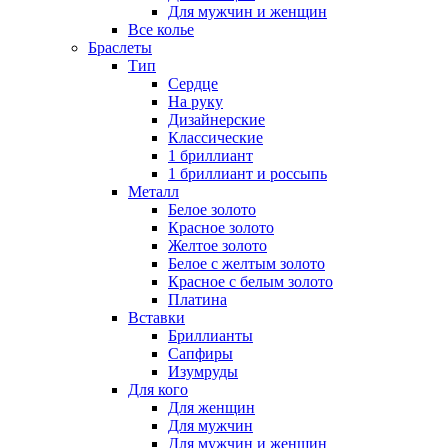
Для мужчин и женщин
Все колье
Браслеты
Тип
Сердце
На руку
Дизайнерские
Классические
1 бриллиант
1 бриллиант и россыпь
Металл
Белое золото
Красное золото
Желтое золото
Белое с желтым золото
Красное с белым золото
Платина
Вставки
Бриллианты
Сапфиры
Изумруды
Для кого
Для женщин
Для мужчин
Для мужчин и женщин