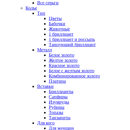
Все серьги
Колье
Тип
Цветы
Бабочки
Животные
1 бриллиант
1 бриллиант и россыпь
Танцующий бриллиант
Металл
Белое золото
Желтое золото
Красное золото
Белое с желтым золото
Комбинированное золото
Платина
Вставки
Бриллианты
Сапфиры
Изумруды
Рубины
Топазы
Танзаниты
Для кого
Для женщин