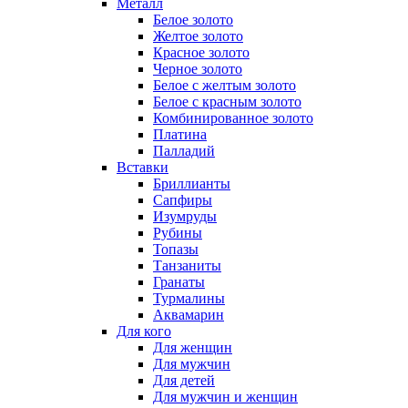
Металл
Белое золото
Желтое золото
Красное золото
Черное золото
Белое с желтым золото
Белое с красным золото
Комбинированное золото
Платина
Палладий
Вставки
Бриллианты
Сапфиры
Изумруды
Рубины
Топазы
Танзаниты
Гранаты
Турмалины
Аквамарин
Для кого
Для женщин
Для мужчин
Для детей
Для мужчин и женщин