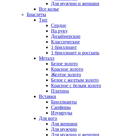
Для мужчин и женщин
Все колье
Браслеты
Тип
Сердце
На руку
Дизайнерские
Классические
1 бриллиант
1 бриллиант и россыпь
Металл
Белое золото
Красное золото
Желтое золото
Белое с желтым золото
Красное с белым золото
Платина
Вставки
Бриллианты
Сапфиры
Изумруды
Для кого
Для женщин
Для мужчин
Для мужчин и женщин