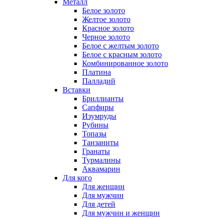
Металл
Белое золото
Желтое золото
Красное золото
Черное золото
Белое с желтым золото
Белое с красным золото
Комбинированное золото
Платина
Палладий
Вставки
Бриллианты
Сапфиры
Изумруды
Рубины
Топазы
Танзаниты
Гранаты
Турмалины
Аквамарин
Для кого
Для женщин
Для мужчин
Для детей
Для мужчин и женщин