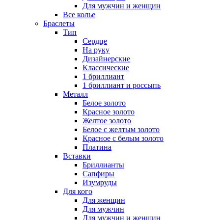
Для мужчин и женщин
Все колье
Браслеты
Тип
Сердце
На руку
Дизайнерские
Классические
1 бриллиант
1 бриллиант и россыпь
Металл
Белое золото
Красное золото
Желтое золото
Белое с желтым золото
Красное с белым золото
Платина
Вставки
Бриллианты
Сапфиры
Изумруды
Для кого
Для женщин
Для мужчин
Для мужчин и женщин