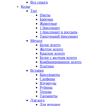
Все серьги
Колье
Тип
Цветы
Бабочки
Животные
1 бриллиант
1 бриллиант и россыпь
Танцующий бриллиант
Металл
Белое золото
Желтое золото
Красное золото
Белое с желтым золото
Комбинированное золото
Платина
Вставки
Бриллианты
Сапфиры
Изумруды
Рубины
Топазы
Танзаниты
Для кого
Для женщин