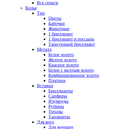
Все серьги
Колье
Тип
Цветы
Бабочки
Животные
1 бриллиант
1 бриллиант и россыпь
Танцующий бриллиант
Металл
Белое золото
Желтое золото
Красное золото
Белое с желтым золото
Комбинированное золото
Платина
Вставки
Бриллианты
Сапфиры
Изумруды
Рубины
Топазы
Танзаниты
Для кого
Для женщин