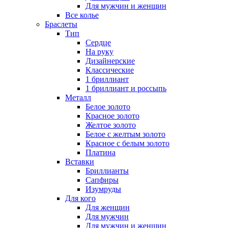
Для мужчин и женщин
Все колье
Браслеты
Тип
Сердце
На руку
Дизайнерские
Классические
1 бриллиант
1 бриллиант и россыпь
Металл
Белое золото
Красное золото
Желтое золото
Белое с желтым золото
Красное с белым золото
Платина
Вставки
Бриллианты
Сапфиры
Изумруды
Для кого
Для женщин
Для мужчин
Для мужчин и женщин