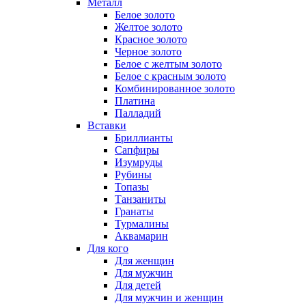
Металл
Белое золото
Желтое золото
Красное золото
Черное золото
Белое с желтым золото
Белое с красным золото
Комбинированное золото
Платина
Палладий
Вставки
Бриллианты
Сапфиры
Изумруды
Рубины
Топазы
Танзаниты
Гранаты
Турмалины
Аквамарин
Для кого
Для женщин
Для мужчин
Для детей
Для мужчин и женщин