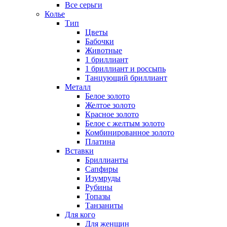
Все серьги
Колье
Тип
Цветы
Бабочки
Животные
1 бриллиант
1 бриллиант и россыпь
Танцующий бриллиант
Металл
Белое золото
Желтое золото
Красное золото
Белое с желтым золото
Комбинированное золото
Платина
Вставки
Бриллианты
Сапфиры
Изумруды
Рубины
Топазы
Танзаниты
Для кого
Для женщин