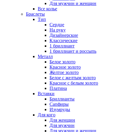
Для мужчин и женщин
Все колье
Браслеты
Тип
Сердце
На руку
Дизайнерские
Классические
1 бриллиант
1 бриллиант и россыпь
Металл
Белое золото
Красное золото
Желтое золото
Белое с желтым золото
Красное с белым золото
Платина
Вставки
Бриллианты
Сапфиры
Изумруды
Для кого
Для женщин
Для мужчин
Для мужчин и женщин