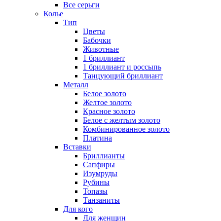
Все серьги
Колье
Тип
Цветы
Бабочки
Животные
1 бриллиант
1 бриллиант и россыпь
Танцующий бриллиант
Металл
Белое золото
Желтое золото
Красное золото
Белое с желтым золото
Комбинированное золото
Платина
Вставки
Бриллианты
Сапфиры
Изумруды
Рубины
Топазы
Танзаниты
Для кого
Для женщин