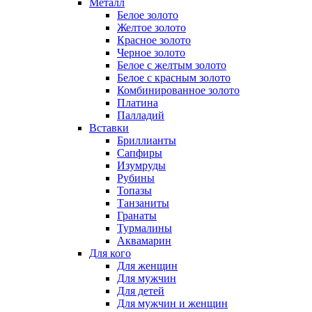
Металл
Белое золото
Желтое золото
Красное золото
Черное золото
Белое с желтым золото
Белое с красным золото
Комбинированное золото
Платина
Палладий
Вставки
Бриллианты
Сапфиры
Изумруды
Рубины
Топазы
Танзаниты
Гранаты
Турмалины
Аквамарин
Для кого
Для женщин
Для мужчин
Для детей
Для мужчин и женщин