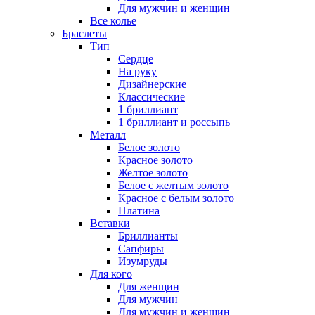
Для мужчин и женщин
Все колье
Браслеты
Тип
Сердце
На руку
Дизайнерские
Классические
1 бриллиант
1 бриллиант и россыпь
Металл
Белое золото
Красное золото
Желтое золото
Белое с желтым золото
Красное с белым золото
Платина
Вставки
Бриллианты
Сапфиры
Изумруды
Для кого
Для женщин
Для мужчин
Для мужчин и женщин