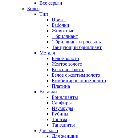
Все серьги
Колье
Тип
Цветы
Бабочки
Животные
1 бриллиант
1 бриллиант и россыпь
Танцующий бриллиант
Металл
Белое золото
Желтое золото
Красное золото
Белое с желтым золото
Комбинированное золото
Платина
Вставки
Бриллианты
Сапфиры
Изумруды
Рубины
Топазы
Танзаниты
Для кого
Для женщин