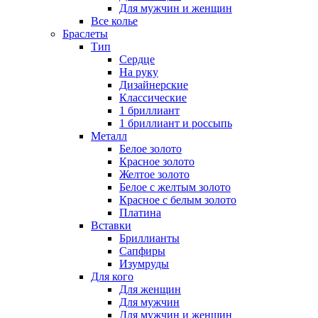
Для мужчин и женщин
Все колье
Браслеты
Тип
Сердце
На руку
Дизайнерские
Классические
1 бриллиант
1 бриллиант и россыпь
Металл
Белое золото
Красное золото
Желтое золото
Белое с желтым золото
Красное с белым золото
Платина
Вставки
Бриллианты
Сапфиры
Изумруды
Для кого
Для женщин
Для мужчин
Для мужчин и женщин