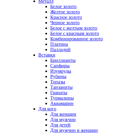
Металл
Белое золото
Желтое золото
Красное золото
Черное золото
Белое с желтым золото
Белое с красным золото
Комбинированное золото
Платина
Палладий
Вставки
Бриллианты
Сапфиры
Изумруды
Рубины
Топазы
Танзаниты
Гранаты
Турмалины
Аквамарин
Для кого
Для женщин
Для мужчин
Для детей
Для мужчин и женщин