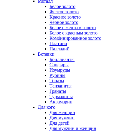
Металл
Белое золото
Желтое золото
Красное золото
Черное золото
Белое с желтым золото
Белое с красным золото
Комбинированное золото
Платина
Палладий
Вставки
Бриллианты
Сапфиры
Изумруды
Рубины
Топазы
Танзаниты
Гранаты
Турмалины
Аквамарин
Для кого
Для женщин
Для мужчин
Для детей
Для мужчин и женщин