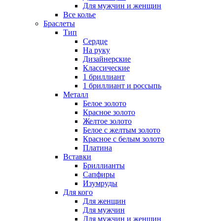
Для мужчин и женщин
Все колье
Браслеты
Тип
Сердце
На руку
Дизайнерские
Классические
1 бриллиант
1 бриллиант и россыпь
Металл
Белое золото
Красное золото
Желтое золото
Белое с желтым золото
Красное с белым золото
Платина
Вставки
Бриллианты
Сапфиры
Изумруды
Для кого
Для женщин
Для мужчин
Для мужчин и женщин