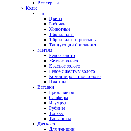
Все серьги
Колье
Тип
Цветы
Бабочки
Животные
1 бриллиант
1 бриллиант и россыпь
Танцующий бриллиант
Металл
Белое золото
Желтое золото
Красное золото
Белое с желтым золото
Комбинированное золото
Платина
Вставки
Бриллианты
Сапфиры
Изумруды
Рубины
Топазы
Танзаниты
Для кого
Для женщин