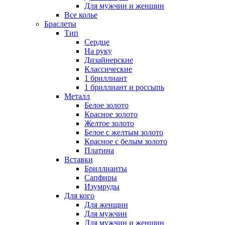
Для мужчин и женщин
Все колье
Браслеты
Тип
Сердце
На руку
Дизайнерские
Классические
1 бриллиант
1 бриллиант и россыпь
Металл
Белое золото
Красное золото
Желтое золото
Белое с желтым золото
Красное с белым золото
Платина
Вставки
Бриллианты
Сапфиры
Изумруды
Для кого
Для женщин
Для мужчин
Для мужчин и женщин