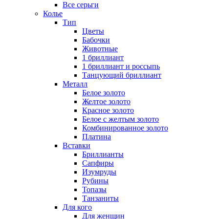
Все серьги
Колье
Тип
Цветы
Бабочки
Животные
1 бриллиант
1 бриллиант и россыпь
Танцующий бриллиант
Металл
Белое золото
Желтое золото
Красное золото
Белое с желтым золото
Комбинированное золото
Платина
Вставки
Бриллианты
Сапфиры
Изумруды
Рубины
Топазы
Танзаниты
Для кого
Для женщин