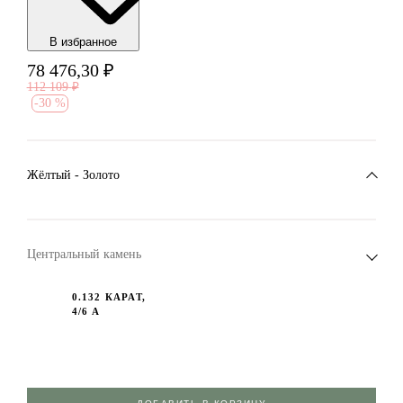
В избранноe
78 476,30
₽
112 109
₽
-
30 %
Жёлтый - Золото
Центральный камень
0.132 КАРАТ,
4/6 А