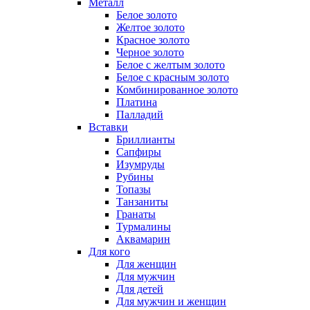
Металл
Белое золото
Желтое золото
Красное золото
Черное золото
Белое с желтым золото
Белое с красным золото
Комбинированное золото
Платина
Палладий
Вставки
Бриллианты
Сапфиры
Изумруды
Рубины
Топазы
Танзаниты
Гранаты
Турмалины
Аквамарин
Для кого
Для женщин
Для мужчин
Для детей
Для мужчин и женщин