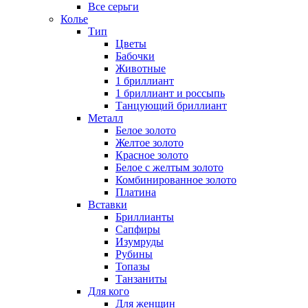
Все серьги
Колье
Тип
Цветы
Бабочки
Животные
1 бриллиант
1 бриллиант и россыпь
Танцующий бриллиант
Металл
Белое золото
Желтое золото
Красное золото
Белое с желтым золото
Комбинированное золото
Платина
Вставки
Бриллианты
Сапфиры
Изумруды
Рубины
Топазы
Танзаниты
Для кого
Для женщин