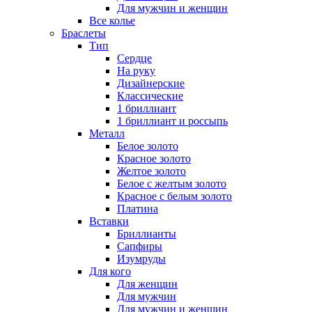
Для мужчин и женщин
Все колье
Браслеты
Тип
Сердце
На руку
Дизайнерские
Классические
1 бриллиант
1 бриллиант и россыпь
Металл
Белое золото
Красное золото
Желтое золото
Белое с желтым золото
Красное с белым золото
Платина
Вставки
Бриллианты
Сапфиры
Изумруды
Для кого
Для женщин
Для мужчин
Для мужчин и женщин