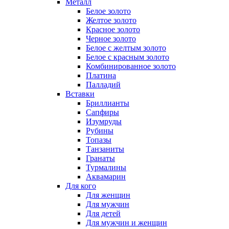
Металл
Белое золото
Желтое золото
Красное золото
Черное золото
Белое с желтым золото
Белое с красным золото
Комбинированное золото
Платина
Палладий
Вставки
Бриллианты
Сапфиры
Изумруды
Рубины
Топазы
Танзаниты
Гранаты
Турмалины
Аквамарин
Для кого
Для женщин
Для мужчин
Для детей
Для мужчин и женщин