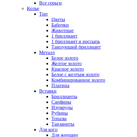
Все серьги
Колье
Тип
Цветы
Бабочки
Животные
1 бриллиант
1 бриллиант и россыпь
Танцующий бриллиант
Металл
Белое золото
Желтое золото
Красное золото
Белое с желтым золото
Комбинированное золото
Платина
Вставки
Бриллианты
Сапфиры
Изумруды
Рубины
Топазы
Танзаниты
Для кого
Для женщин