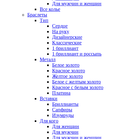
Для мужчин и женщин
Все колье
Браслеты
Тип
Сердце
На руку
Дизайнерские
Классические
1 бриллиант
1 бриллиант и россыпь
Металл
Белое золото
Красное золото
Желтое золото
Белое с желтым золото
Красное с белым золото
Платина
Вставки
Бриллианты
Сапфиры
Изумруды
Для кого
Для женщин
Для мужчин
Для мужчин и женщин