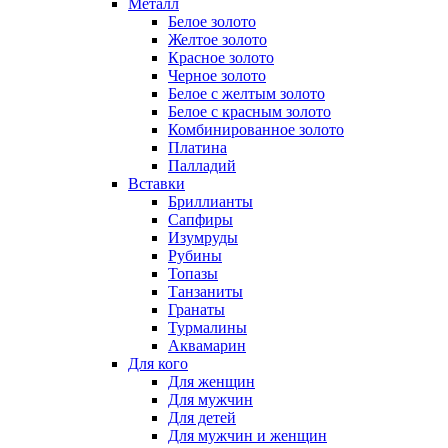
Металл
Белое золото
Желтое золото
Красное золото
Черное золото
Белое с желтым золото
Белое с красным золото
Комбинированное золото
Платина
Палладий
Вставки
Бриллианты
Сапфиры
Изумруды
Рубины
Топазы
Танзаниты
Гранаты
Турмалины
Аквамарин
Для кого
Для женщин
Для мужчин
Для детей
Для мужчин и женщин