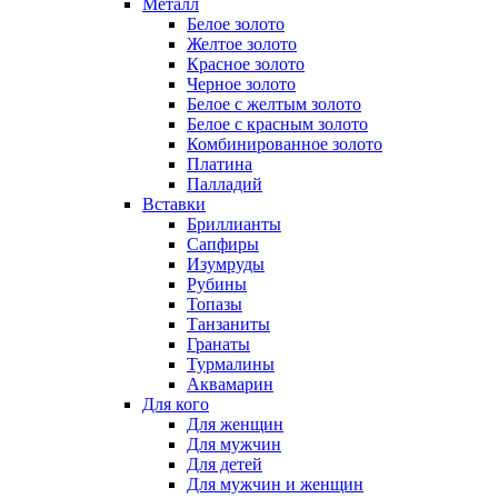
Металл
Белое золото
Желтое золото
Красное золото
Черное золото
Белое с желтым золото
Белое с красным золото
Комбинированное золото
Платина
Палладий
Вставки
Бриллианты
Сапфиры
Изумруды
Рубины
Топазы
Танзаниты
Гранаты
Турмалины
Аквамарин
Для кого
Для женщин
Для мужчин
Для детей
Для мужчин и женщин