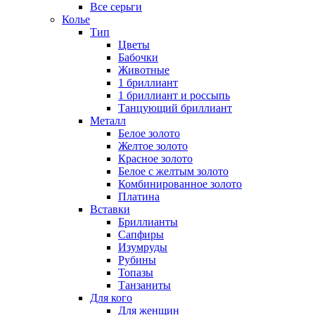
Все серьги
Колье
Тип
Цветы
Бабочки
Животные
1 бриллиант
1 бриллиант и россыпь
Танцующий бриллиант
Металл
Белое золото
Желтое золото
Красное золото
Белое с желтым золото
Комбинированное золото
Платина
Вставки
Бриллианты
Сапфиры
Изумруды
Рубины
Топазы
Танзаниты
Для кого
Для женщин