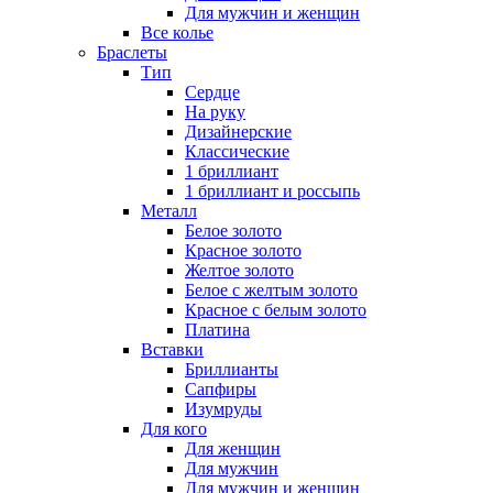
Для мужчин и женщин
Все колье
Браслеты
Тип
Сердце
На руку
Дизайнерские
Классические
1 бриллиант
1 бриллиант и россыпь
Металл
Белое золото
Красное золото
Желтое золото
Белое с желтым золото
Красное с белым золото
Платина
Вставки
Бриллианты
Сапфиры
Изумруды
Для кого
Для женщин
Для мужчин
Для мужчин и женщин