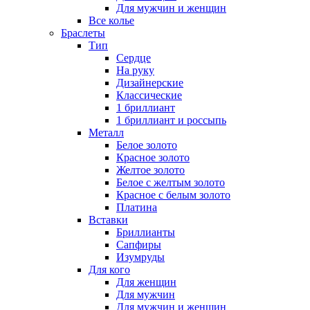
Для мужчин и женщин
Все колье
Браслеты
Тип
Сердце
На руку
Дизайнерские
Классические
1 бриллиант
1 бриллиант и россыпь
Металл
Белое золото
Красное золото
Желтое золото
Белое с желтым золото
Красное с белым золото
Платина
Вставки
Бриллианты
Сапфиры
Изумруды
Для кого
Для женщин
Для мужчин
Для мужчин и женщин