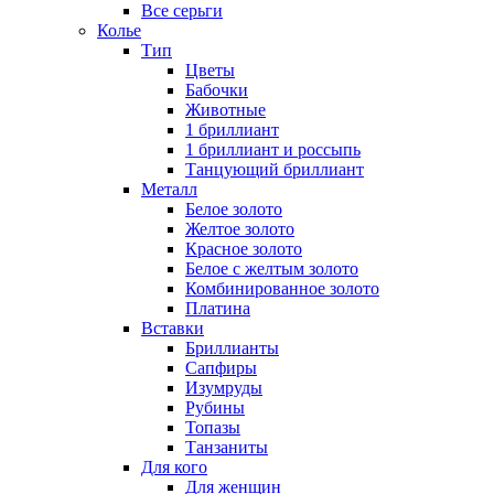
Все серьги
Колье
Тип
Цветы
Бабочки
Животные
1 бриллиант
1 бриллиант и россыпь
Танцующий бриллиант
Металл
Белое золото
Желтое золото
Красное золото
Белое с желтым золото
Комбинированное золото
Платина
Вставки
Бриллианты
Сапфиры
Изумруды
Рубины
Топазы
Танзаниты
Для кого
Для женщин