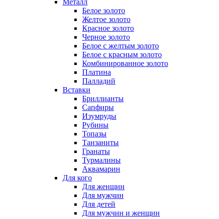
Металл
Белое золото
Желтое золото
Красное золото
Черное золото
Белое с желтым золото
Белое с красным золото
Комбинированное золото
Платина
Палладий
Вставки
Бриллианты
Сапфиры
Изумруды
Рубины
Топазы
Танзаниты
Гранаты
Турмалины
Аквамарин
Для кого
Для женщин
Для мужчин
Для детей
Для мужчин и женщин