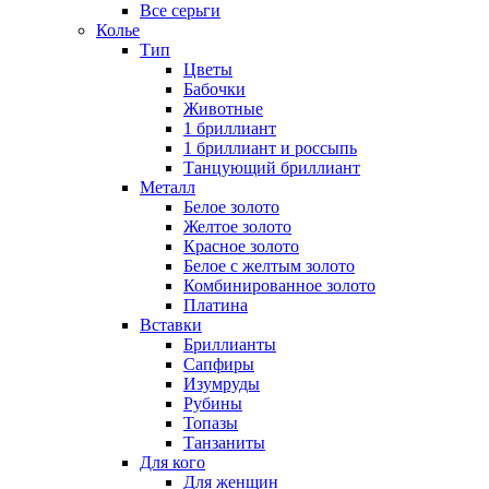
Все серьги
Колье
Тип
Цветы
Бабочки
Животные
1 бриллиант
1 бриллиант и россыпь
Танцующий бриллиант
Металл
Белое золото
Желтое золото
Красное золото
Белое с желтым золото
Комбинированное золото
Платина
Вставки
Бриллианты
Сапфиры
Изумруды
Рубины
Топазы
Танзаниты
Для кого
Для женщин