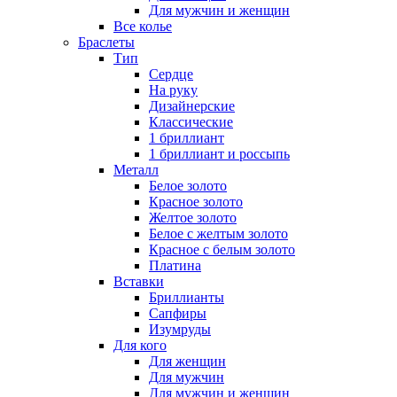
Для мужчин и женщин
Все колье
Браслеты
Тип
Сердце
На руку
Дизайнерские
Классические
1 бриллиант
1 бриллиант и россыпь
Металл
Белое золото
Красное золото
Желтое золото
Белое с желтым золото
Красное с белым золото
Платина
Вставки
Бриллианты
Сапфиры
Изумруды
Для кого
Для женщин
Для мужчин
Для мужчин и женщин