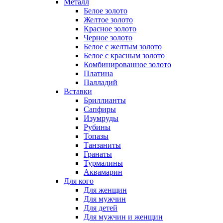
Металл
Белое золото
Желтое золото
Красное золото
Черное золото
Белое с желтым золото
Белое с красным золото
Комбинированное золото
Платина
Палладий
Вставки
Бриллианты
Сапфиры
Изумруды
Рубины
Топазы
Танзаниты
Гранаты
Турмалины
Аквамарин
Для кого
Для женщин
Для мужчин
Для детей
Для мужчин и женщин