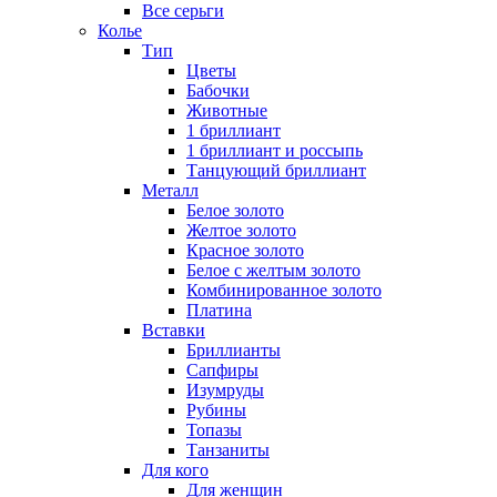
Все серьги
Колье
Тип
Цветы
Бабочки
Животные
1 бриллиант
1 бриллиант и россыпь
Танцующий бриллиант
Металл
Белое золото
Желтое золото
Красное золото
Белое с желтым золото
Комбинированное золото
Платина
Вставки
Бриллианты
Сапфиры
Изумруды
Рубины
Топазы
Танзаниты
Для кого
Для женщин