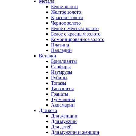
Металл
Белое золото
Желтое золото
Красное золото
Черное золото
Белое с желтым золото
Белое с красным золото
Комбинированное золото
Платина
Палладий
Вставки
Бриллианты
Сапфиры
Изумруды
Рубины
Топазы
Танзаниты
Гранаты
Турмалины
Аквамарин
Для кого
Для женщин
Для мужчин
Для детей
Для мужчин и женщин