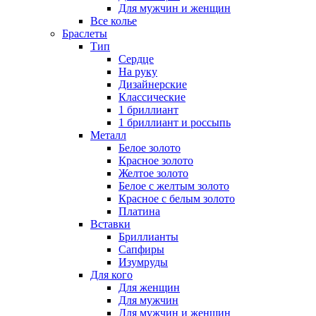
Для мужчин и женщин
Все колье
Браслеты
Тип
Сердце
На руку
Дизайнерские
Классические
1 бриллиант
1 бриллиант и россыпь
Металл
Белое золото
Красное золото
Желтое золото
Белое с желтым золото
Красное с белым золото
Платина
Вставки
Бриллианты
Сапфиры
Изумруды
Для кого
Для женщин
Для мужчин
Для мужчин и женщин