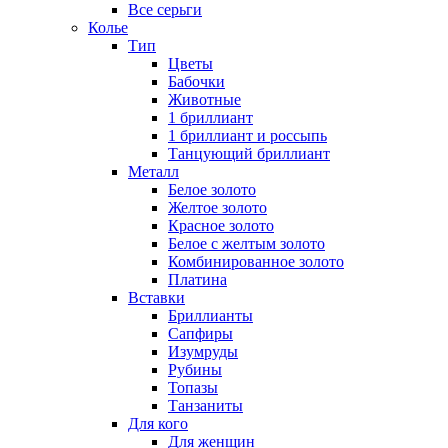
Все серьги
Колье
Тип
Цветы
Бабочки
Животные
1 бриллиант
1 бриллиант и россыпь
Танцующий бриллиант
Металл
Белое золото
Желтое золото
Красное золото
Белое с желтым золото
Комбинированное золото
Платина
Вставки
Бриллианты
Сапфиры
Изумруды
Рубины
Топазы
Танзаниты
Для кого
Для женщин