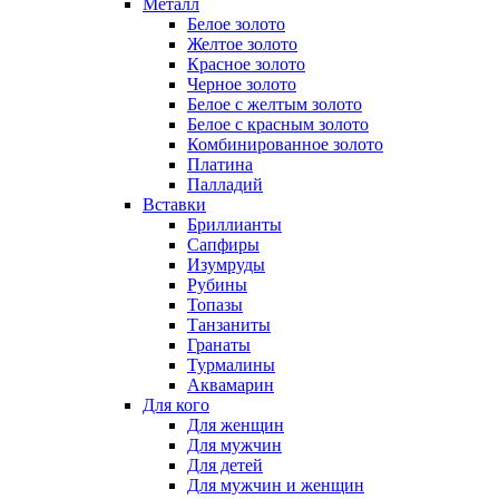
Металл
Белое золото
Желтое золото
Красное золото
Черное золото
Белое с желтым золото
Белое с красным золото
Комбинированное золото
Платина
Палладий
Вставки
Бриллианты
Сапфиры
Изумруды
Рубины
Топазы
Танзаниты
Гранаты
Турмалины
Аквамарин
Для кого
Для женщин
Для мужчин
Для детей
Для мужчин и женщин