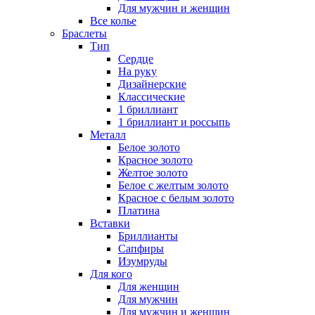
Для мужчин и женщин
Все колье
Браслеты
Тип
Сердце
На руку
Дизайнерские
Классические
1 бриллиант
1 бриллиант и россыпь
Металл
Белое золото
Красное золото
Желтое золото
Белое с желтым золото
Красное с белым золото
Платина
Вставки
Бриллианты
Сапфиры
Изумруды
Для кого
Для женщин
Для мужчин
Для мужчин и женщин