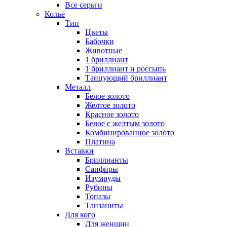
Все серьги
Колье
Тип
Цветы
Бабочки
Животные
1 бриллиант
1 бриллиант и россыпь
Танцующий бриллиант
Металл
Белое золото
Желтое золото
Красное золото
Белое с желтым золото
Комбинированное золото
Платина
Вставки
Бриллианты
Сапфиры
Изумруды
Рубины
Топазы
Танзаниты
Для кого
Для женщин