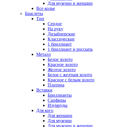
Для мужчин и женщин
Все колье
Браслеты
Тип
Сердце
На руку
Дизайнерские
Классические
1 бриллиант
1 бриллиант и россыпь
Металл
Белое золото
Красное золото
Желтое золото
Белое с желтым золото
Красное с белым золото
Платина
Вставки
Бриллианты
Сапфиры
Изумруды
Для кого
Для женщин
Для мужчин
Для мужчин и женщин