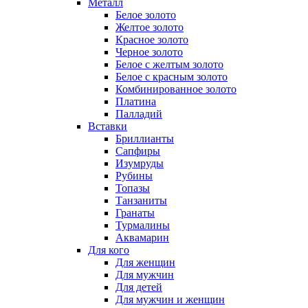
Металл
Белое золото
Желтое золото
Красное золото
Черное золото
Белое с желтым золото
Белое с красным золото
Комбинированное золото
Платина
Палладий
Вставки
Бриллианты
Сапфиры
Изумруды
Рубины
Топазы
Танзаниты
Гранаты
Турмалины
Аквамарин
Для кого
Для женщин
Для мужчин
Для детей
Для мужчин и женщин