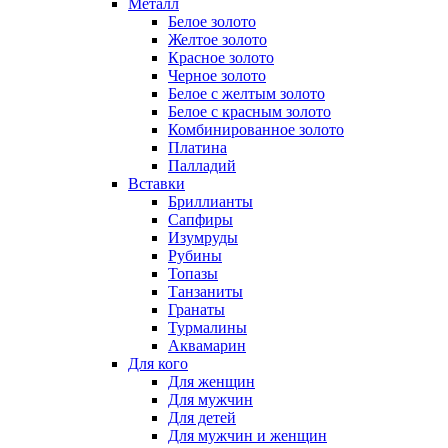
Металл
Белое золото
Желтое золото
Красное золото
Черное золото
Белое с желтым золото
Белое с красным золото
Комбинированное золото
Платина
Палладий
Вставки
Бриллианты
Сапфиры
Изумруды
Рубины
Топазы
Танзаниты
Гранаты
Турмалины
Аквамарин
Для кого
Для женщин
Для мужчин
Для детей
Для мужчин и женщин