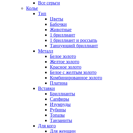
Все серьги
Колье
Тип
Цветы
Бабочки
Животные
1 бриллиант
1 бриллиант и россыпь
Танцующий бриллиант
Металл
Белое золото
Желтое золото
Красное золото
Белое с желтым золото
Комбинированное золото
Платина
Вставки
Бриллианты
Сапфиры
Изумруды
Рубины
Топазы
Танзаниты
Для кого
Для женщин