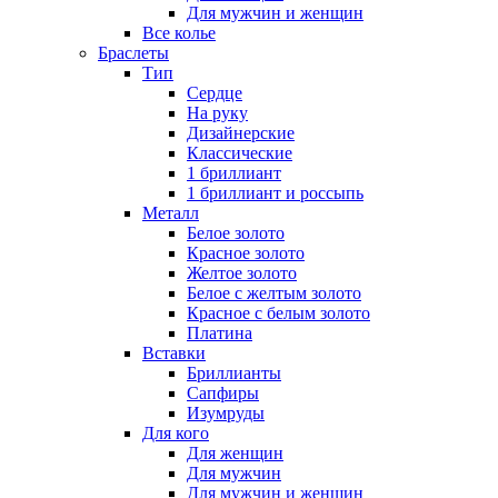
Для мужчин и женщин
Все колье
Браслеты
Тип
Сердце
На руку
Дизайнерские
Классические
1 бриллиант
1 бриллиант и россыпь
Металл
Белое золото
Красное золото
Желтое золото
Белое с желтым золото
Красное с белым золото
Платина
Вставки
Бриллианты
Сапфиры
Изумруды
Для кого
Для женщин
Для мужчин
Для мужчин и женщин