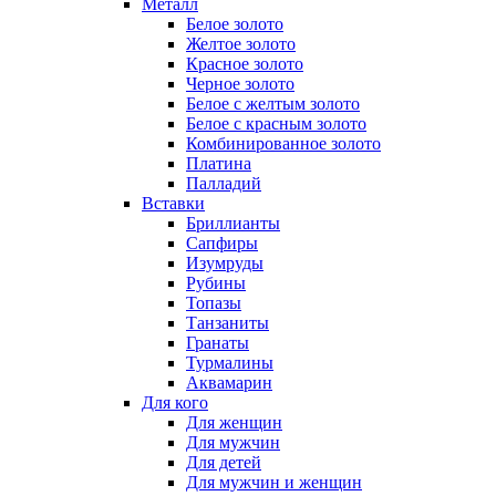
Металл
Белое золото
Желтое золото
Красное золото
Черное золото
Белое с желтым золото
Белое с красным золото
Комбинированное золото
Платина
Палладий
Вставки
Бриллианты
Сапфиры
Изумруды
Рубины
Топазы
Танзаниты
Гранаты
Турмалины
Аквамарин
Для кого
Для женщин
Для мужчин
Для детей
Для мужчин и женщин