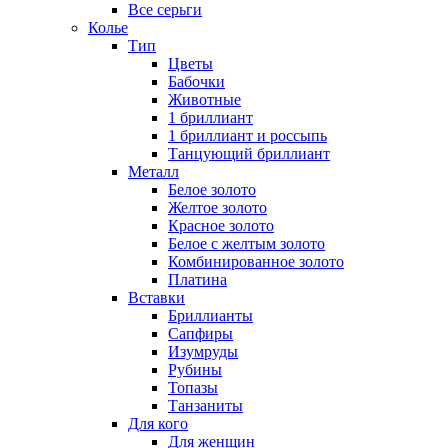
Все серьги
Колье
Тип
Цветы
Бабочки
Животные
1 бриллиант
1 бриллиант и россыпь
Танцующий бриллиант
Металл
Белое золото
Желтое золото
Красное золото
Белое с желтым золото
Комбинированное золото
Платина
Вставки
Бриллианты
Сапфиры
Изумруды
Рубины
Топазы
Танзаниты
Для кого
Для женщин