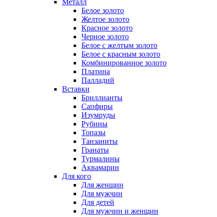
Металл
Белое золото
Желтое золото
Красное золото
Черное золото
Белое с желтым золото
Белое с красным золото
Комбинированное золото
Платина
Палладий
Вставки
Бриллианты
Сапфиры
Изумруды
Рубины
Топазы
Танзаниты
Гранаты
Турмалины
Аквамарин
Для кого
Для женщин
Для мужчин
Для детей
Для мужчин и женщин