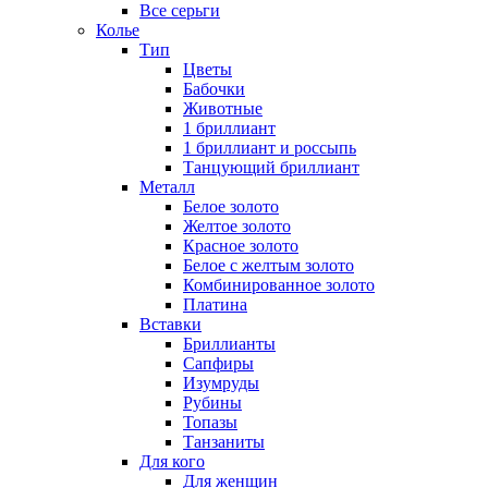
Все серьги
Колье
Тип
Цветы
Бабочки
Животные
1 бриллиант
1 бриллиант и россыпь
Танцующий бриллиант
Металл
Белое золото
Желтое золото
Красное золото
Белое с желтым золото
Комбинированное золото
Платина
Вставки
Бриллианты
Сапфиры
Изумруды
Рубины
Топазы
Танзаниты
Для кого
Для женщин