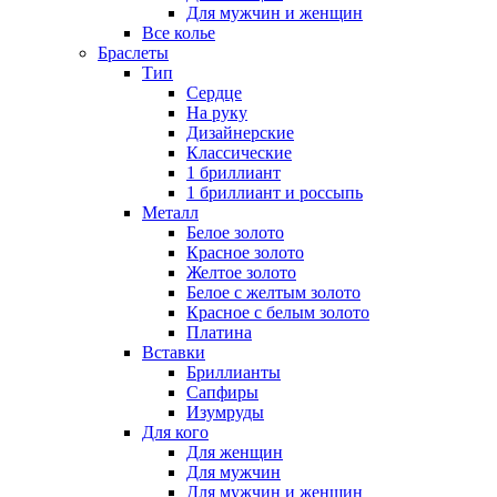
Для мужчин и женщин
Все колье
Браслеты
Тип
Сердце
На руку
Дизайнерские
Классические
1 бриллиант
1 бриллиант и россыпь
Металл
Белое золото
Красное золото
Желтое золото
Белое с желтым золото
Красное с белым золото
Платина
Вставки
Бриллианты
Сапфиры
Изумруды
Для кого
Для женщин
Для мужчин
Для мужчин и женщин