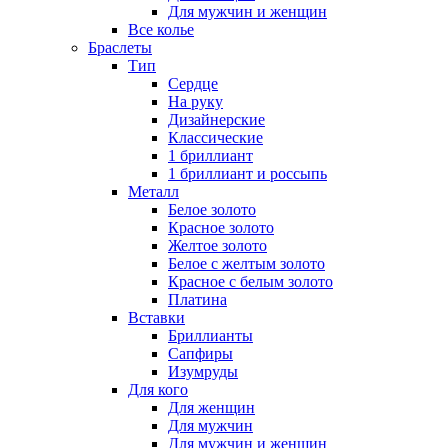
Для мужчин и женщин
Все колье
Браслеты
Тип
Сердце
На руку
Дизайнерские
Классические
1 бриллиант
1 бриллиант и россыпь
Металл
Белое золото
Красное золото
Желтое золото
Белое с желтым золото
Красное с белым золото
Платина
Вставки
Бриллианты
Сапфиры
Изумруды
Для кого
Для женщин
Для мужчин
Для мужчин и женщин