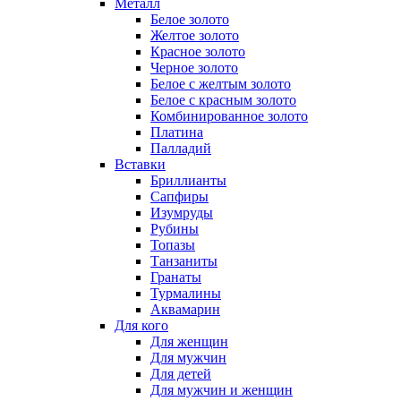
Металл
Белое золото
Желтое золото
Красное золото
Черное золото
Белое с желтым золото
Белое с красным золото
Комбинированное золото
Платина
Палладий
Вставки
Бриллианты
Сапфиры
Изумруды
Рубины
Топазы
Танзаниты
Гранаты
Турмалины
Аквамарин
Для кого
Для женщин
Для мужчин
Для детей
Для мужчин и женщин