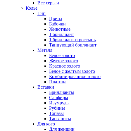
Все серьги
Колье
Тип
Цветы
Бабочки
Животные
1 бриллиант
1 бриллиант и россыпь
Танцующий бриллиант
Металл
Белое золото
Желтое золото
Красное золото
Белое с желтым золото
Комбинированное золото
Платина
Вставки
Бриллианты
Сапфиры
Изумруды
Рубины
Топазы
Танзаниты
Для кого
Для женщин