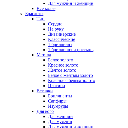
Для мужчин и женщин
Все колье
Браслеты
Тип
Сердце
На руку
Дизайнерские
Классические
1 бриллиант
1 бриллиант и россыпь
Металл
Белое золото
Красное золото
Желтое золото
Белое с желтым золото
Красное с белым золото
Платина
Вставки
Бриллианты
Сапфиры
Изумруды
Для кого
Для женщин
Для мужчин
Для мужчин и женщин