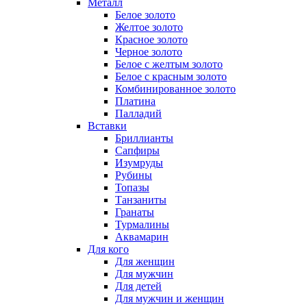
Металл
Белое золото
Желтое золото
Красное золото
Черное золото
Белое с желтым золото
Белое с красным золото
Комбинированное золото
Платина
Палладий
Вставки
Бриллианты
Сапфиры
Изумруды
Рубины
Топазы
Танзаниты
Гранаты
Турмалины
Аквамарин
Для кого
Для женщин
Для мужчин
Для детей
Для мужчин и женщин