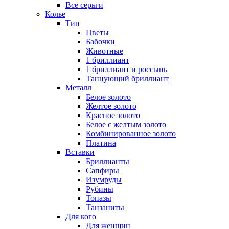
Все серьги
Колье
Тип
Цветы
Бабочки
Животные
1 бриллиант
1 бриллиант и россыпь
Танцующий бриллиант
Металл
Белое золото
Желтое золото
Красное золото
Белое с желтым золото
Комбинированное золото
Платина
Вставки
Бриллианты
Сапфиры
Изумруды
Рубины
Топазы
Танзаниты
Для кого
Для женщин