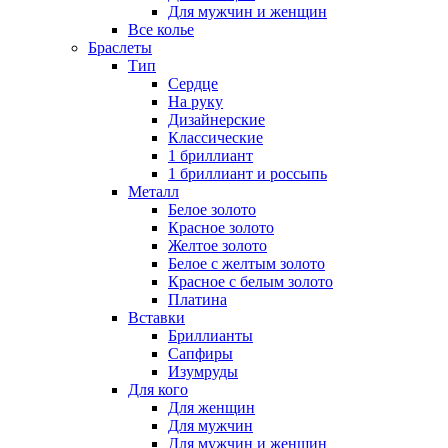
Для мужчин и женщин
Все колье
Браслеты
Тип
Сердце
На руку
Дизайнерские
Классические
1 бриллиант
1 бриллиант и россыпь
Металл
Белое золото
Красное золото
Желтое золото
Белое с желтым золото
Красное с белым золото
Платина
Вставки
Бриллианты
Сапфиры
Изумруды
Для кого
Для женщин
Для мужчин
Для мужчин и женщин