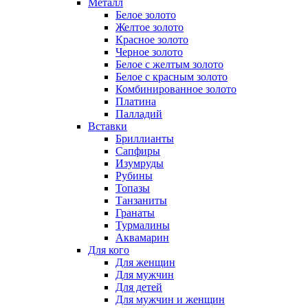
Металл
Белое золото
Желтое золото
Красное золото
Черное золото
Белое с желтым золото
Белое с красным золото
Комбинированное золото
Платина
Палладий
Вставки
Бриллианты
Сапфиры
Изумруды
Рубины
Топазы
Танзаниты
Гранаты
Турмалины
Аквамарин
Для кого
Для женщин
Для мужчин
Для детей
Для мужчин и женщин