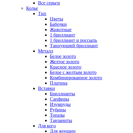
Все серьги
Колье
Тип
Цветы
Бабочки
Животные
1 бриллиант
1 бриллиант и россыпь
Танцующий бриллиант
Металл
Белое золото
Желтое золото
Красное золото
Белое с желтым золото
Комбинированное золото
Платина
Вставки
Бриллианты
Сапфиры
Изумруды
Рубины
Топазы
Танзаниты
Для кого
Для женщин