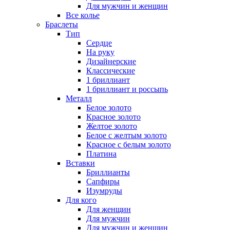
Для мужчин и женщин
Все колье
Браслеты
Тип
Сердце
На руку
Дизайнерские
Классические
1 бриллиант
1 бриллиант и россыпь
Металл
Белое золото
Красное золото
Желтое золото
Белое с желтым золото
Красное с белым золото
Платина
Вставки
Бриллианты
Сапфиры
Изумруды
Для кого
Для женщин
Для мужчин
Для мужчин и женщин