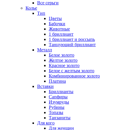
Все серьги
Колье
Тип
Цветы
Бабочки
Животные
1 бриллиант
1 бриллиант и россыпь
Танцующий бриллиант
Металл
Белое золото
Желтое золото
Красное золото
Белое с желтым золото
Комбинированное золото
Платина
Вставки
Бриллианты
Сапфиры
Изумруды
Рубины
Топазы
Танзаниты
Для кого
Для женщин