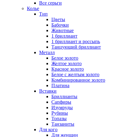
Все серьги
Колье
Тип
Цветы
Бабочки
Животные
1 бриллиант
1 бриллиант и россыпь
Танцующий бриллиант
Металл
Белое золото
Желтое золото
Красное золото
Белое с желтым золото
Комбинированное золото
Платина
Вставки
Бриллианты
Сапфиры
Изумруды
Рубины
Топазы
Танзаниты
Для кого
Для женщин