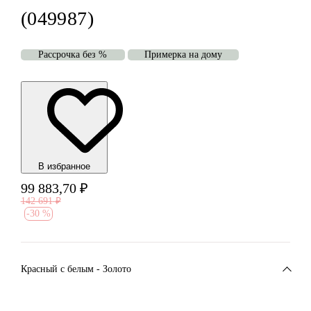
(049987)
Рассрочка без %
Примерка на дому
В избранноe
99 883,70
₽
142 691
₽
-
30 %
Красный c белым - Золото