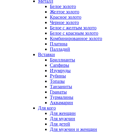
Металл
Белое золото
Желтое золото
Красное золото
Черное золото
Белое с желтым золото
Белое с красным золото
Комбинированное золото
Платина
Палладий
Вставки
Бриллианты
Сапфиры
Изумруды
Рубины
Топазы
Танзаниты
Гранаты
Турмалины
Аквамарин
Для кого
Для женщин
Для мужчин
Для детей
Для мужчин и женщин