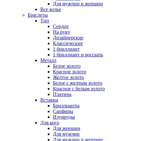
Для мужчин и женщин
Все колье
Браслеты
Тип
Сердце
На руку
Дизайнерские
Классические
1 бриллиант
1 бриллиант и россыпь
Металл
Белое золото
Красное золото
Желтое золото
Белое с желтым золото
Красное с белым золото
Платина
Вставки
Бриллианты
Сапфиры
Изумруды
Для кого
Для женщин
Для мужчин
Для мужчин и женщин