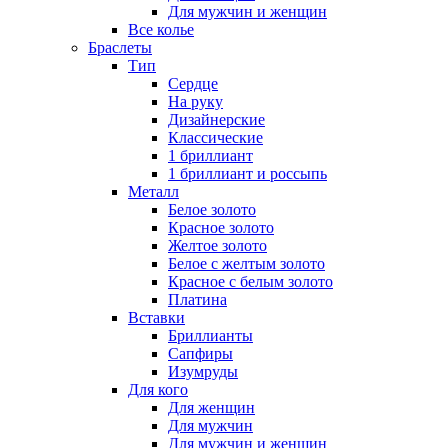
Для мужчин и женщин
Все колье
Браслеты
Тип
Сердце
На руку
Дизайнерские
Классические
1 бриллиант
1 бриллиант и россыпь
Металл
Белое золото
Красное золото
Желтое золото
Белое с желтым золото
Красное с белым золото
Платина
Вставки
Бриллианты
Сапфиры
Изумруды
Для кого
Для женщин
Для мужчин
Для мужчин и женщин