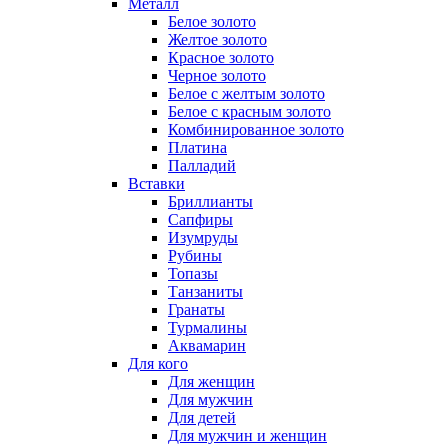
Металл
Белое золото
Желтое золото
Красное золото
Черное золото
Белое с желтым золото
Белое с красным золото
Комбинированное золото
Платина
Палладий
Вставки
Бриллианты
Сапфиры
Изумруды
Рубины
Топазы
Танзаниты
Гранаты
Турмалины
Аквамарин
Для кого
Для женщин
Для мужчин
Для детей
Для мужчин и женщин