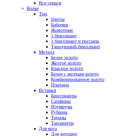
Все серьги
Колье
Тип
Цветы
Бабочки
Животные
1 бриллиант
1 бриллиант и россыпь
Танцующий бриллиант
Металл
Белое золото
Желтое золото
Красное золото
Белое с желтым золото
Комбинированное золото
Платина
Вставки
Бриллианты
Сапфиры
Изумруды
Рубины
Топазы
Танзаниты
Для кого
Для женщин