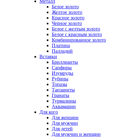
Металл
Белое золото
Желтое золото
Красное золото
Черное золото
Белое с желтым золото
Белое с красным золото
Комбинированное золото
Платина
Палладий
Вставки
Бриллианты
Сапфиры
Изумруды
Рубины
Топазы
Танзаниты
Гранаты
Турмалины
Аквамарин
Для кого
Для женщин
Для мужчин
Для детей
Для мужчин и женщин