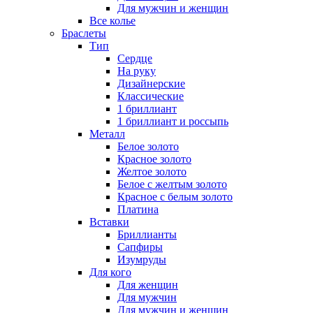
Для мужчин и женщин
Все колье
Браслеты
Тип
Сердце
На руку
Дизайнерские
Классические
1 бриллиант
1 бриллиант и россыпь
Металл
Белое золото
Красное золото
Желтое золото
Белое с желтым золото
Красное с белым золото
Платина
Вставки
Бриллианты
Сапфиры
Изумруды
Для кого
Для женщин
Для мужчин
Для мужчин и женщин