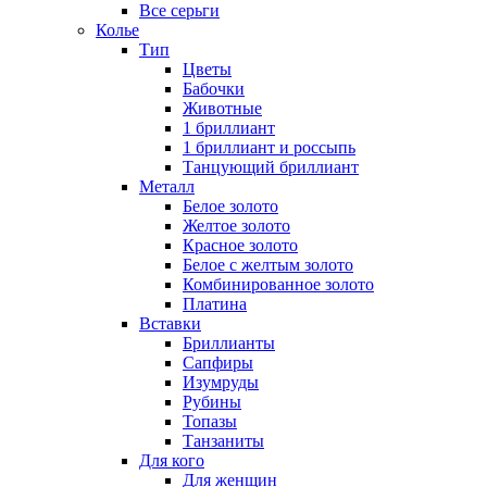
Все серьги
Колье
Тип
Цветы
Бабочки
Животные
1 бриллиант
1 бриллиант и россыпь
Танцующий бриллиант
Металл
Белое золото
Желтое золото
Красное золото
Белое с желтым золото
Комбинированное золото
Платина
Вставки
Бриллианты
Сапфиры
Изумруды
Рубины
Топазы
Танзаниты
Для кого
Для женщин