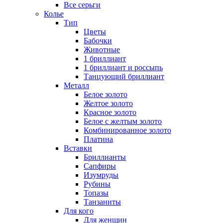
Все серьги
Колье
Тип
Цветы
Бабочки
Животные
1 бриллиант
1 бриллиант и россыпь
Танцующий бриллиант
Металл
Белое золото
Желтое золото
Красное золото
Белое с желтым золото
Комбинированное золото
Платина
Вставки
Бриллианты
Сапфиры
Изумруды
Рубины
Топазы
Танзаниты
Для кого
Для женщин