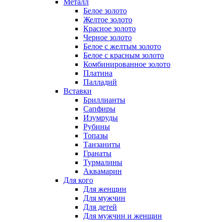
Металл
Белое золото
Желтое золото
Красное золото
Черное золото
Белое с желтым золото
Белое с красным золото
Комбинированное золото
Платина
Палладий
Вставки
Бриллианты
Сапфиры
Изумруды
Рубины
Топазы
Танзаниты
Гранаты
Турмалины
Аквамарин
Для кого
Для женщин
Для мужчин
Для детей
Для мужчин и женщин