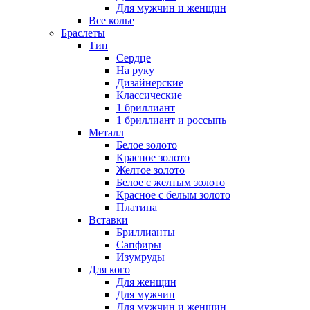
Для мужчин и женщин
Все колье
Браслеты
Тип
Сердце
На руку
Дизайнерские
Классические
1 бриллиант
1 бриллиант и россыпь
Металл
Белое золото
Красное золото
Желтое золото
Белое с желтым золото
Красное с белым золото
Платина
Вставки
Бриллианты
Сапфиры
Изумруды
Для кого
Для женщин
Для мужчин
Для мужчин и женщин