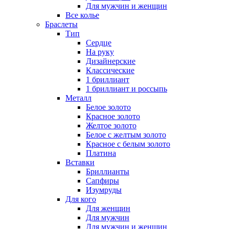
Для мужчин и женщин
Все колье
Браслеты
Тип
Сердце
На руку
Дизайнерские
Классические
1 бриллиант
1 бриллиант и россыпь
Металл
Белое золото
Красное золото
Желтое золото
Белое с желтым золото
Красное с белым золото
Платина
Вставки
Бриллианты
Сапфиры
Изумруды
Для кого
Для женщин
Для мужчин
Для мужчин и женщин