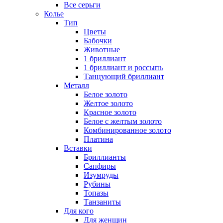
Все серьги
Колье
Тип
Цветы
Бабочки
Животные
1 бриллиант
1 бриллиант и россыпь
Танцующий бриллиант
Металл
Белое золото
Желтое золото
Красное золото
Белое с желтым золото
Комбинированное золото
Платина
Вставки
Бриллианты
Сапфиры
Изумруды
Рубины
Топазы
Танзаниты
Для кого
Для женщин