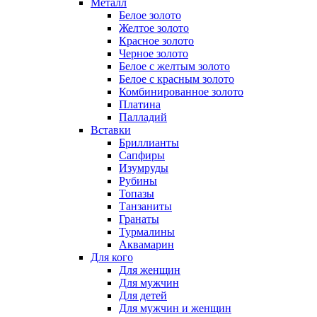
Металл
Белое золото
Желтое золото
Красное золото
Черное золото
Белое с желтым золото
Белое с красным золото
Комбинированное золото
Платина
Палладий
Вставки
Бриллианты
Сапфиры
Изумруды
Рубины
Топазы
Танзаниты
Гранаты
Турмалины
Аквамарин
Для кого
Для женщин
Для мужчин
Для детей
Для мужчин и женщин