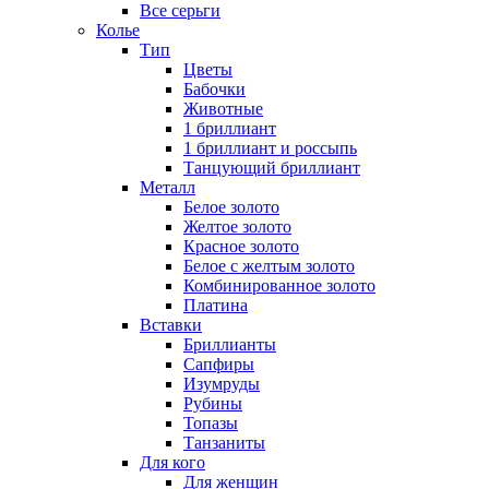
Все серьги
Колье
Тип
Цветы
Бабочки
Животные
1 бриллиант
1 бриллиант и россыпь
Танцующий бриллиант
Металл
Белое золото
Желтое золото
Красное золото
Белое с желтым золото
Комбинированное золото
Платина
Вставки
Бриллианты
Сапфиры
Изумруды
Рубины
Топазы
Танзаниты
Для кого
Для женщин