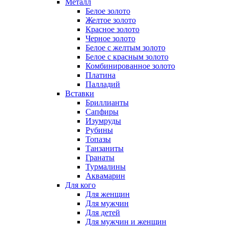
Металл
Белое золото
Желтое золото
Красное золото
Черное золото
Белое с желтым золото
Белое с красным золото
Комбинированное золото
Платина
Палладий
Вставки
Бриллианты
Сапфиры
Изумруды
Рубины
Топазы
Танзаниты
Гранаты
Турмалины
Аквамарин
Для кого
Для женщин
Для мужчин
Для детей
Для мужчин и женщин