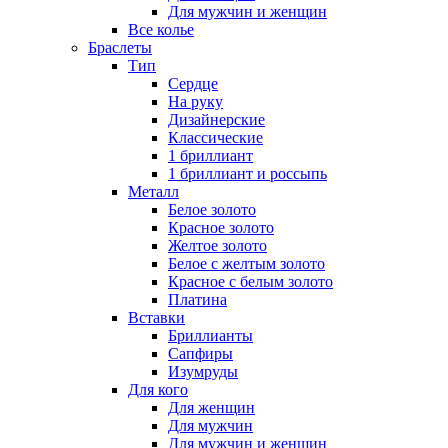
Для мужчин и женщин
Все колье
Браслеты
Тип
Сердце
На руку
Дизайнерские
Классические
1 бриллиант
1 бриллиант и россыпь
Металл
Белое золото
Красное золото
Желтое золото
Белое с желтым золото
Красное с белым золото
Платина
Вставки
Бриллианты
Сапфиры
Изумруды
Для кого
Для женщин
Для мужчин
Для мужчин и женщин