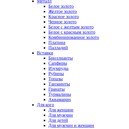
Металл
Белое золото
Желтое золото
Красное золото
Черное золото
Белое с желтым золото
Белое с красным золото
Комбинированное золото
Платина
Палладий
Вставки
Бриллианты
Сапфиры
Изумруды
Рубины
Топазы
Танзаниты
Гранаты
Турмалины
Аквамарин
Для кого
Для женщин
Для мужчин
Для детей
Для мужчин и женщин