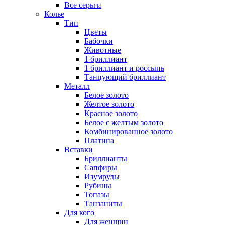
Все серьги
Колье
Тип
Цветы
Бабочки
Животные
1 бриллиант
1 бриллиант и россыпь
Танцующий бриллиант
Металл
Белое золото
Желтое золото
Красное золото
Белое с желтым золото
Комбинированное золото
Платина
Вставки
Бриллианты
Сапфиры
Изумруды
Рубины
Топазы
Танзаниты
Для кого
Для женщин