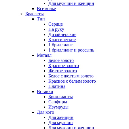
Для мужчин и женщин
Все колье
Браслеты
Тип
Сердце
На руку
Дизайнерские
Классические
1 бриллиант
1 бриллиант и россыпь
Металл
Белое золото
Красное золото
Желтое золото
Белое с желтым золото
Красное с белым золото
Платина
Вставки
Бриллианты
Сапфиры
Изумруды
Для кого
Для женщин
Для мужчин
Для мужчин и женщин