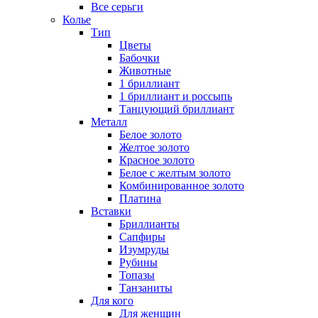
Все серьги
Колье
Тип
Цветы
Бабочки
Животные
1 бриллиант
1 бриллиант и россыпь
Танцующий бриллиант
Металл
Белое золото
Желтое золото
Красное золото
Белое с желтым золото
Комбинированное золото
Платина
Вставки
Бриллианты
Сапфиры
Изумруды
Рубины
Топазы
Танзаниты
Для кого
Для женщин