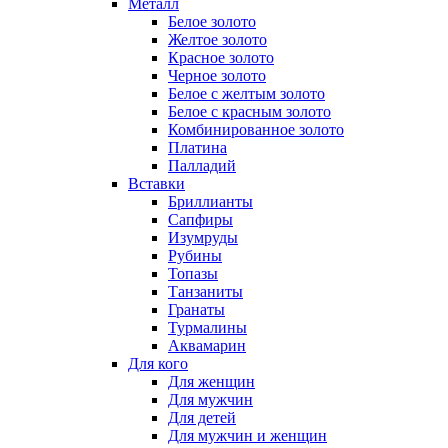
Металл
Белое золото
Желтое золото
Красное золото
Черное золото
Белое с желтым золото
Белое с красным золото
Комбинированное золото
Платина
Палладий
Вставки
Бриллианты
Сапфиры
Изумруды
Рубины
Топазы
Танзаниты
Гранаты
Турмалины
Аквамарин
Для кого
Для женщин
Для мужчин
Для детей
Для мужчин и женщин