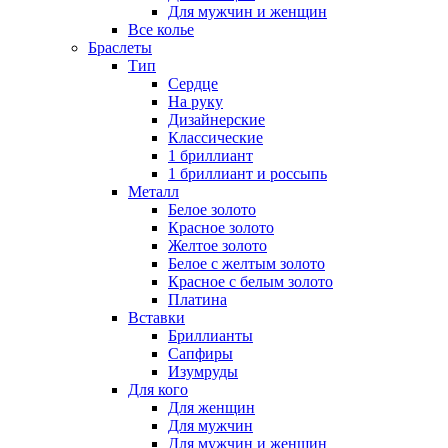
Для мужчин и женщин
Все колье
Браслеты
Тип
Сердце
На руку
Дизайнерские
Классические
1 бриллиант
1 бриллиант и россыпь
Металл
Белое золото
Красное золото
Желтое золото
Белое с желтым золото
Красное с белым золото
Платина
Вставки
Бриллианты
Сапфиры
Изумруды
Для кого
Для женщин
Для мужчин
Для мужчин и женщин