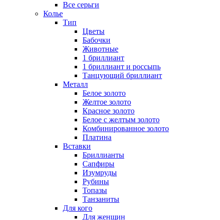
Все серьги
Колье
Тип
Цветы
Бабочки
Животные
1 бриллиант
1 бриллиант и россыпь
Танцующий бриллиант
Металл
Белое золото
Желтое золото
Красное золото
Белое с желтым золото
Комбинированное золото
Платина
Вставки
Бриллианты
Сапфиры
Изумруды
Рубины
Топазы
Танзаниты
Для кого
Для женщин