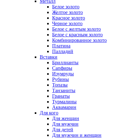
Металл
Белое золото
Желтое золото
Красное золото
Черное золото
Белое с желтым золото
Белое с красным золото
Комбинированное золото
Платина
Палладий
Вставки
Бриллианты
Сапфиры
Изумруды
Рубины
Топазы
Танзаниты
Гранаты
Турмалины
Аквамарин
Для кого
Для женщин
Для мужчин
Для детей
Для мужчин и женщин