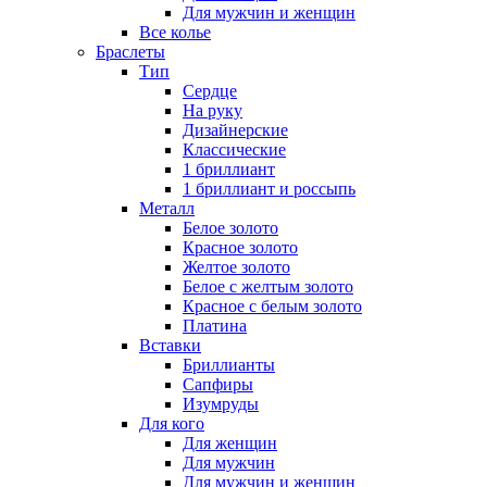
Для мужчин и женщин
Все колье
Браслеты
Тип
Сердце
На руку
Дизайнерские
Классические
1 бриллиант
1 бриллиант и россыпь
Металл
Белое золото
Красное золото
Желтое золото
Белое с желтым золото
Красное с белым золото
Платина
Вставки
Бриллианты
Сапфиры
Изумруды
Для кого
Для женщин
Для мужчин
Для мужчин и женщин