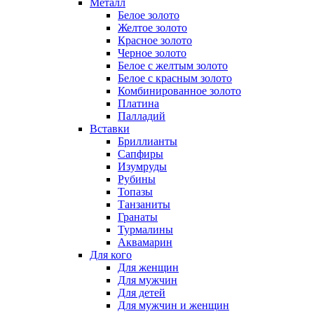
Металл
Белое золото
Желтое золото
Красное золото
Черное золото
Белое с желтым золото
Белое с красным золото
Комбинированное золото
Платина
Палладий
Вставки
Бриллианты
Сапфиры
Изумруды
Рубины
Топазы
Танзаниты
Гранаты
Турмалины
Аквамарин
Для кого
Для женщин
Для мужчин
Для детей
Для мужчин и женщин