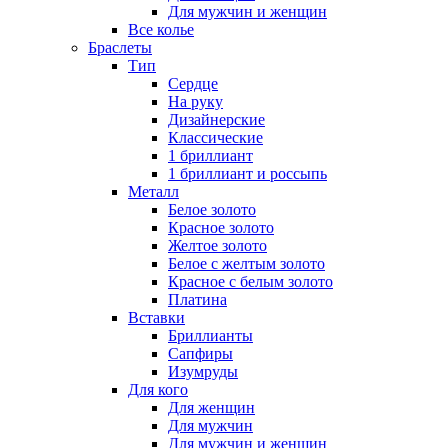
Для мужчин и женщин
Все колье
Браслеты
Тип
Сердце
На руку
Дизайнерские
Классические
1 бриллиант
1 бриллиант и россыпь
Металл
Белое золото
Красное золото
Желтое золото
Белое с желтым золото
Красное с белым золото
Платина
Вставки
Бриллианты
Сапфиры
Изумруды
Для кого
Для женщин
Для мужчин
Для мужчин и женщин