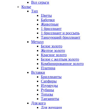
Все серьги
Колье
Тип
Цветы
Бабочки
Животные
1 бриллиант
1 бриллиант и россыпь
Танцующий бриллиант
Металл
Белое золото
Желтое золото
Красное золото
Белое с желтым золото
Комбинированное золото
Платина
Вставки
Бриллианты
Сапфиры
Изумруды
Рубины
Топазы
Танзаниты
Для кого
Для женщин