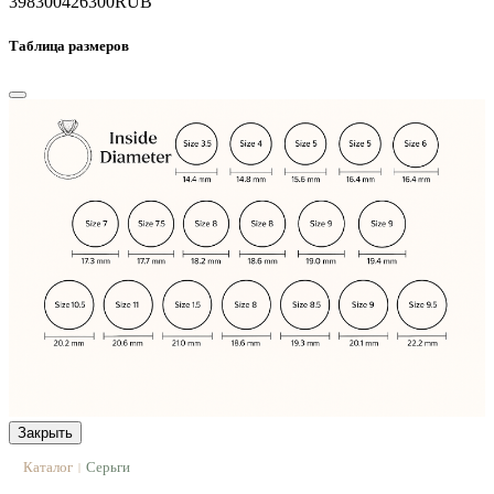
398300
426300
RUB
Таблица размеров
Закрыть
Каталог
Серьги
|