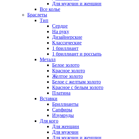
Для мужчин и женщин
Все колье
Браслеты
Тип
Сердце
На руку
Дизайнерские
Классические
1 бриллиант
1 бриллиант и россыпь
Металл
Белое золото
Красное золото
Желтое золото
Белое с желтым золото
Красное с белым золото
Платина
Вставки
Бриллианты
Сапфиры
Изумруды
Для кого
Для женщин
Для мужчин
Для мужчин и женщин