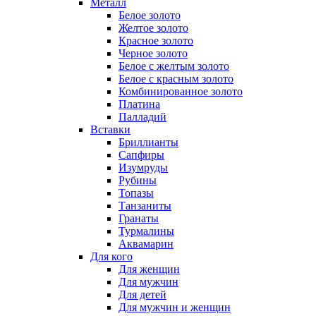
Металл
Белое золото
Желтое золото
Красное золото
Черное золото
Белое с желтым золото
Белое с красным золото
Комбинированное золото
Платина
Палладий
Вставки
Бриллианты
Сапфиры
Изумруды
Рубины
Топазы
Танзаниты
Гранаты
Турмалины
Аквамарин
Для кого
Для женщин
Для мужчин
Для детей
Для мужчин и женщин