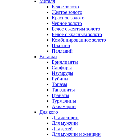
Металл
Белое золото
Желтое золото
Красное золото
Черное золото
Белое с желтым золото
Белое с красным золото
Комбинированное золото
Платина
Палладий
Вставки
Бриллианты
Сапфиры
Изумруды
Рубины
Топазы
Танзаниты
Гранаты
Турмалины
Аквамарин
Для кого
Для женщин
Для мужчин
Для детей
Для мужчин и женщин