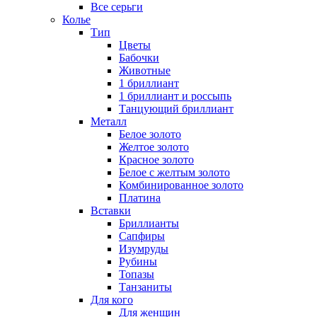
Все серьги
Колье
Тип
Цветы
Бабочки
Животные
1 бриллиант
1 бриллиант и россыпь
Танцующий бриллиант
Металл
Белое золото
Желтое золото
Красное золото
Белое с желтым золото
Комбинированное золото
Платина
Вставки
Бриллианты
Сапфиры
Изумруды
Рубины
Топазы
Танзаниты
Для кого
Для женщин