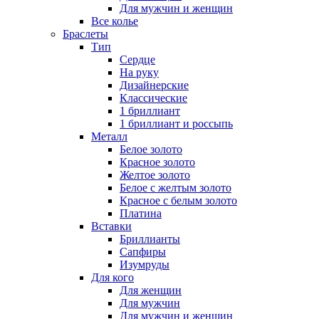
Для мужчин и женщин
Все колье
Браслеты
Тип
Сердце
На руку
Дизайнерские
Классические
1 бриллиант
1 бриллиант и россыпь
Металл
Белое золото
Красное золото
Желтое золото
Белое с желтым золото
Красное с белым золото
Платина
Вставки
Бриллианты
Сапфиры
Изумруды
Для кого
Для женщин
Для мужчин
Для мужчин и женщин