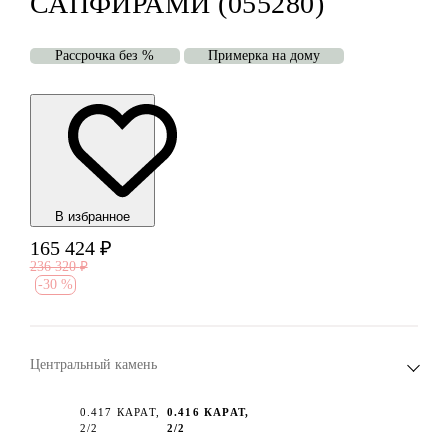
САПФИРАМИ (055280)
Рассрочка без %
Примерка на дому
В избранноe
165 424
₽
236 320
₽
-
30 %
Центральный камень
0.417 КАРАТ,
0.416 КАРАТ,
2/2
2/2