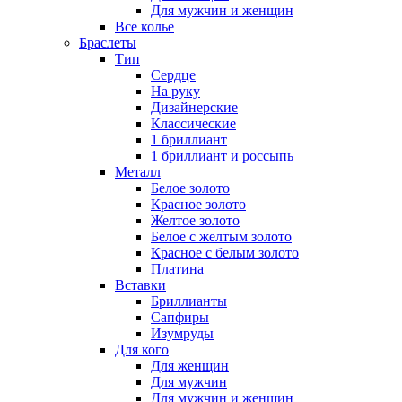
Для мужчин и женщин
Все колье
Браслеты
Тип
Сердце
На руку
Дизайнерские
Классические
1 бриллиант
1 бриллиант и россыпь
Металл
Белое золото
Красное золото
Желтое золото
Белое с желтым золото
Красное с белым золото
Платина
Вставки
Бриллианты
Сапфиры
Изумруды
Для кого
Для женщин
Для мужчин
Для мужчин и женщин