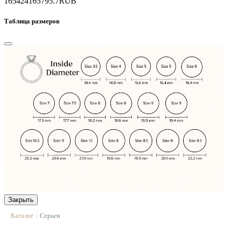
165424
165795.7
RUB
Таблица размеров
Закрыть
Каталог
Серьги
|