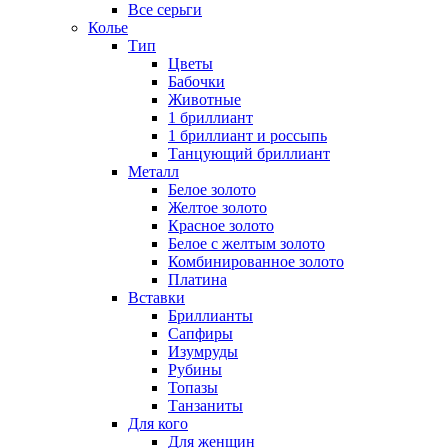
Все серьги
Колье
Тип
Цветы
Бабочки
Животные
1 бриллиант
1 бриллиант и россыпь
Танцующий бриллиант
Металл
Белое золото
Желтое золото
Красное золото
Белое с желтым золото
Комбинированное золото
Платина
Вставки
Бриллианты
Сапфиры
Изумруды
Рубины
Топазы
Танзаниты
Для кого
Для женщин