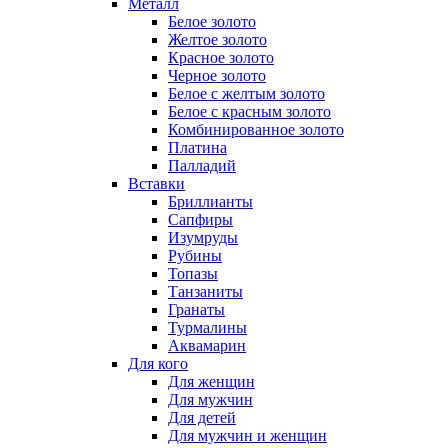
Металл
Белое золото
Желтое золото
Красное золото
Черное золото
Белое с желтым золото
Белое с красным золото
Комбинированное золото
Платина
Палладий
Вставки
Бриллианты
Сапфиры
Изумруды
Рубины
Топазы
Танзаниты
Гранаты
Турмалины
Аквамарин
Для кого
Для женщин
Для мужчин
Для детей
Для мужчин и женщин